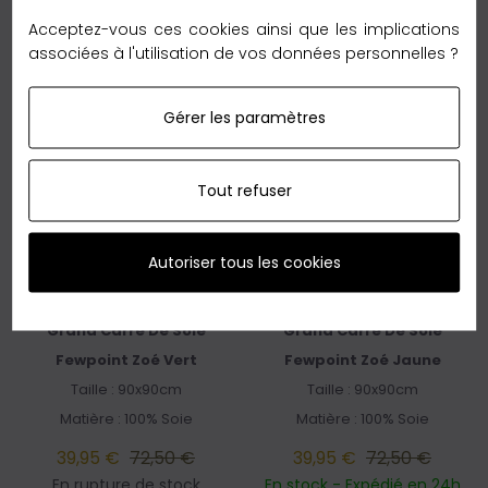
Acceptez-vous ces cookies ainsi que les implications
associées à l'utilisation de vos données personnelles ?
Gérer les paramètres
Tout refuser
Autoriser tous les cookies
FOULARD COU POUR
FOULARD COU POUR
FEMME
FEMME
Grand Carré De Soie
Grand Carré De Soie
Fewpoint Zoé Vert
Fewpoint Zoé Jaune
Taille : 90x90cm
Taille : 90x90cm
Matière : 100% Soie
Matière : 100% Soie
39,95 €
72,50 €
39,95 €
72,50 €
En rupture de stock
En stock - Expédié en 24h