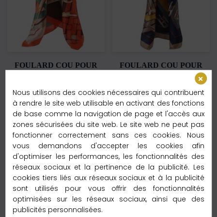
FOULARD COU POUR
FOULARD COU POUR
FEMME
FEMME
Grand Carré De Soie
Grand Carré De Soie
Nous utilisons des cookies nécessaires qui contribuent
à rendre le site web utilisable en activant des fonctions
Interbelts Zoé Orange
Interbelts Zoé Bleu
de base comme la navigation de page et l'accès aux
Taille : 90x90cm
Taille : 90x90cm
zones sécurisées du site web. Le site web ne peut pas
Matière : 100% Soie
Matière : 100% Soie
fonctionner correctement sans ces cookies. Nous
vous demandons d'accepter les cookies afin
39,95 €
39,95 €
d'optimiser les performances, les fonctionnalités des
En stock - Expédié en 24h
En rupture de stock
réseaux sociaux et la pertinence de la publicité. Les
cookies tiers liés aux réseaux sociaux et à la publicité
Ajouter au panier
Ajouter au panier
sont utilisés pour vous offrir des fonctionnalités
optimisées sur les réseaux sociaux, ainsi que des
Livraison gratuite
Livraison gratuite
publicités personnalisées.