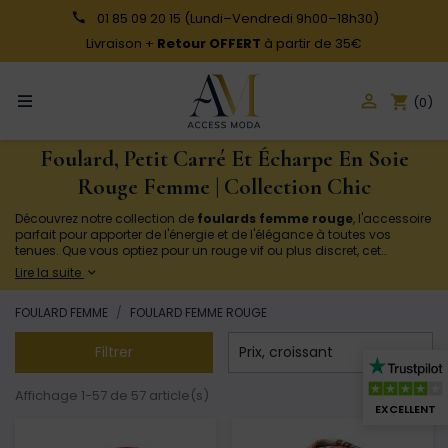
01 85 09 20 15
(Lundi–Vendredi 9h00–18h30)
Livraison +
Retour OFFERT
à partir de 35€

shopping_cart
(0)
Foulard, Petit Carré Et Écharpe En Soie
Rouge Femme | Collection Chic
Découvrez notre collection de
foulards femme rouge
, l'accessoire
parfait pour apporter de l'énergie et de l'élégance à toutes vos
tenues. Que vous optiez pour un rouge vif ou plus discret, cet
accessoire polyvalent s'adapte à toutes les occasions. Portez-le
Lire la suite
autour du cou pour un look chic, en bandeau pour une touche rétro
ou attaché à votre sac pour une allure moderne. Avec Access Moda,
FOULARD FEMME
FOULARD FEMME ROUGE
trouvez le
foulard rouge
idéal et illuminez votre style avec
confiance et féminité.

Filtrer
Prix, croissant
Affichage 1-57 de 57 article(s)
EXCELLENT