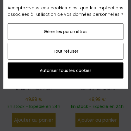
Acceptez-vous ces cookies ainsi que les implications
associées à l'utilisation de vos données personnelles ?
Gérer les paramètres
FOULARD FEMME
FOULARD FEMME
Tout refuser
ROUGE
ROUGE
Carré De Soie FRAME
Carré De Soie FRAME
Autoriser tous les cookies
Orange
Rouge
Taille : 60x60cm
Taille : 60x60cm
Matière : 100% Soie
Matière : 100% Soie
49,99 €
49,99 €
En stock - Expédié en 24h
En stock - Expédié en 24h
Ajouter au panier
Ajouter au panier