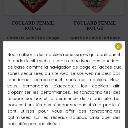
FOULARD FEMME
FOULARD FEMME
ROUGE
ROUGE
Carré De Soie BEAN Rouge
Carré De Soie BEAN Rose
Taille : 60x60cm
Taille : 60x60cm
Matière : 100% Soie
Matière : 100% Soie
Nous utilisons des cookies nécessaires qui contribuent
à rendre le site web utilisable en activant des fonctions
49,99 €
49,99 €
de base comme la navigation de page et l'accès aux
En stock - Expédié en 24h
En stock - Expédié en 24h
zones sécurisées du site web. Le site web ne peut pas
fonctionner correctement sans ces cookies. Nous
Ajouter au panier
Ajouter au panier
vous demandons d'accepter les cookies afin
d'optimiser les performances, les fonctionnalités des
Livraison gratuite
Livraison gratuite
réseaux sociaux et la pertinence de la publicité. Les
cookies tiers liés aux réseaux sociaux et à la publicité
sont utilisés pour vous offrir des fonctionnalités
optimisées sur les réseaux sociaux, ainsi que des
publicités personnalisées.