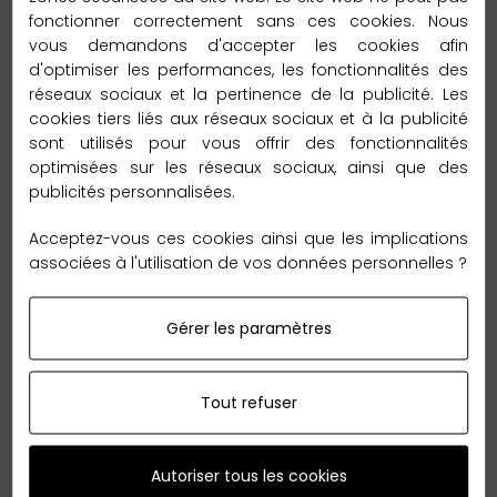
fonctionner correctement sans ces cookies. Nous
– 2 à 5 jours vers l’Europe
vous demandons d'accepter les cookies afin
Délai de livraison :
d'optimiser les performances, les fonctionnalités des
réseaux sociaux et la pertinence de la publicité. Les
– 6 à 12 jours vers le reste du monde
cookies tiers liés aux réseaux sociaux et à la publicité
sont utilisés pour vous offrir des fonctionnalités
Garantie Retour 60 jours
optimisées sur les réseaux sociaux, ainsi que des
publicités personnalisées.
Acceptez-vous ces cookies ainsi que les implications
associées à l'utilisation de vos données personnelles ?
Gérer les paramètres
Nous sommes tellement convaincus de nos qualités
que nous vous offrons le
retour
sans reserve en
France métropolitaine,
jusqu'à 60 jours
après votre
Tout refuser
achat.
Autoriser tous les cookies