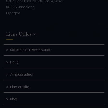
Calle Sant Elies 29–35, Esc. A, 3º4ª
08006 Barcelona
Espagne
Liens Utiles

Satisfait Ou Remboursé !
F.A.Q
Ambassadeur
Plan du site
Blog