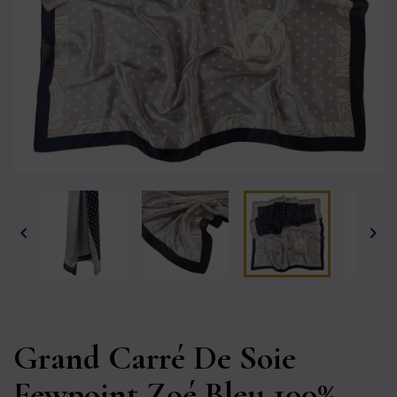


Grand Carré De Soie
Fewpoint Zoé Bleu 100%