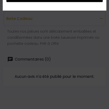
Boite Cadeau
Toutes nos pièces sont délicatement emballées et
conditionnées dans une boite luxueuse imprimée ou
pochette cadeau. Prêt à Offrir
Commentaires (0)
Aucun avis n'a été publié pour le moment.