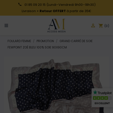
01 85 09 20 15
(Lundi–Vendredi 9h00–18h30)
Livraison +
Retour OFFERT
à partir de 35€

shopping_cart
(0)
FOULARD FEMME
PROMOTION
GRAND CARRÉ DE SOIE
FEWPOINT ZOÉ BLEU 100% SOIE 90X90CM
EXCELLENT