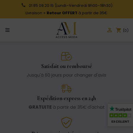
01 85 09 20 15
(Lundi–Vendredi 9h00–18h30)
Livraison +
Retour OFFERT
à partir de 35€

shopping_cart
(0)
Satisfait ou remboursé
Jusqu'à 60 jours pour changer d'avis
Expédition express en 24h
GRATUITE
à partir de 35€ d'achat
EXCELLENT