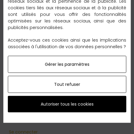
réseaux sociaux et la pertinence de la publicité. Les
Foulard gris femme
cookies tiers liés aux réseaux sociaux et à la publicité
sont utilisés pour vous offrir des fonctionnalités
Foulard jaune femme
optimisées sur les réseaux sociaux, ainsi que des
publicités personnalisées.
Foulard orange femme
Acceptez-vous ces cookies ainsi que les implications
Foulard printemps pour femme
associées à l'utilisation de vos données personnelles ?
Foulard soie pour cheveux
Gérer les paramètres
Foulard tête pour femme
Foulard violet femme
Tout refuser
Tous nos produits
Signature
Autoriser tous les cookies
VOTRE COMPTE
Se connecter