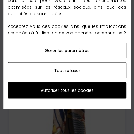
sont utilisés pour vous offrir des fonctionnalités
conditionnées dans une boite luxueuse imprimée ou
optimisées sur les réseaux sociaux, ainsi que des
pochette cadeau. Prêt à Offrir
publicités personnalisées.
Acceptez-vous ces cookies ainsi que les implications
Commentaires (0)
associées à l'utilisation de vos données personnelles ?
Gérer les paramètres
Aucun avis n'a été publié pour le moment.
Tout refuser
Les clients qui ont acheté ce produit
Autoriser tous les cookies
ont également acheté :