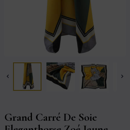


Grand Carré De Soie
Eleganthorse Zoé Jaune