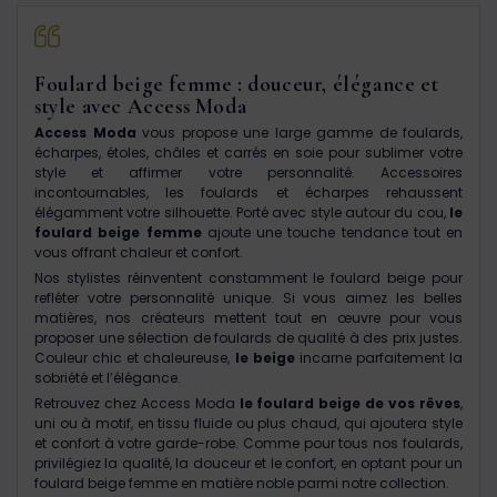
Foulard beige femme : douceur, élégance et
style avec Access Moda
Access Moda
vous propose une large gamme de foulards,
écharpes, étoles, châles et carrés en soie pour sublimer votre
style et affirmer votre personnalité. Accessoires
incontournables, les foulards et écharpes rehaussent
élégamment votre silhouette. Porté avec style autour du cou,
le
foulard beige femme
ajoute une touche tendance tout en
vous offrant chaleur et confort.
Nos stylistes réinventent constamment le foulard beige pour
refléter votre personnalité unique. Si vous aimez les belles
matières, nos créateurs mettent tout en œuvre pour vous
proposer une sélection de foulards de qualité à des prix justes.
Couleur chic et chaleureuse,
le beige
incarne parfaitement la
sobriété et l’élégance.
Retrouvez chez Access Moda
le foulard beige de vos rêves
,
uni ou à motif, en tissu fluide ou plus chaud, qui ajoutera style
et confort à votre garde-robe. Comme pour tous nos foulards,
privilégiez la qualité, la douceur et le confort, en optant pour un
foulard beige femme en matière noble parmi notre collection.