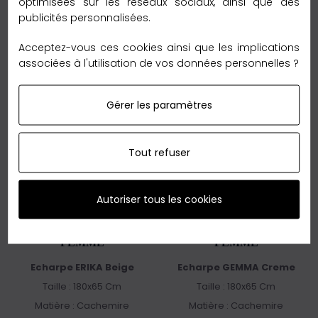
Ajouter au panier
Ajouter au panier
optimisées sur les réseaux sociaux, ainsi que des
publicités personnalisées.
Livraison gratuite
Livraison gratuite
Acceptez-vous ces cookies ainsi que les implications
associées à l'utilisation de vos données personnelles ?
Gérer les paramètres
Tout refuser
Autoriser tous les cookies
FOULARD BEIGE
FOULARD BEIGE
FEMME
FEMME
Echarpe ERIKA Beige
Echarpe GEMMA Creme
Taille : 180x65 Cm
Taille : 180x65 Cm
Matière : Cachemire
Matière : Cachemire