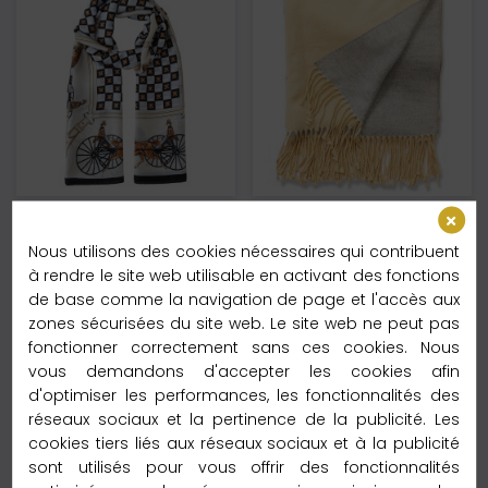
FOULARD BEIGE
FOULARD BEIGE
FEMME
FEMME
Nous utilisons des cookies nécessaires qui contribuent
à rendre le site web utilisable en activant des fonctions
Etole De Soie Carrozza
Écharpe En Cachemire
de base comme la navigation de page et l'accès aux
Regale Blanc
Ivoire Recto-Verso Ivoire
zones sécurisées du site web. Le site web ne peut pas
Taille : 180x90 Cm
Taille : 180x35cm
fonctionner correctement sans ces cookies. Nous
vous demandons d'accepter les cookies afin
Matière : 100% Soie
Matière : 100% Cachemire
d'optimiser les performances, les fonctionnalités des
65,95 €
149,99 €
69,95 €
139,00 €
réseaux sociaux et la pertinence de la publicité. Les
En stock - Expédié en 24h
En stock - Expédié en 24h
cookies tiers liés aux réseaux sociaux et à la publicité
sont utilisés pour vous offrir des fonctionnalités