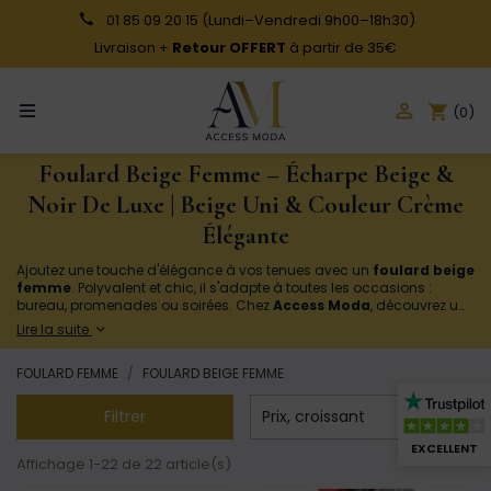
01 85 09 20 15
(Lundi–Vendredi 9h00–18h30)
Livraison +
Retour OFFERT
à partir de 35€

shopping_cart
(0)
Foulard Beige Femme – Écharpe Beige &
Noir De Luxe | Beige Uni & Couleur Crème
Élégante
Ajoutez une touche d'élégance à vos tenues avec un
foulard beige
femme
. Polyvalent et chic, il s'adapte à toutes les occasions :
bureau, promenades ou soirées. Chez
Access Moda
, découvrez une
collection variée de foulards en soie, coton ou polyester, unis ou à
Lire la suite
motifs. Parfait autour du cou, dans les cheveux ou attaché à un sac,
le foulard beige rehausse votre style avec douceur et sophistication.
FOULARD FEMME
FOULARD BEIGE FEMME
Commandez dès maintenant pour sublimer votre look au
quotidien !

Filtrer
Prix, croissant
EXCELLENT
Affichage 1-22 de 22 article(s)