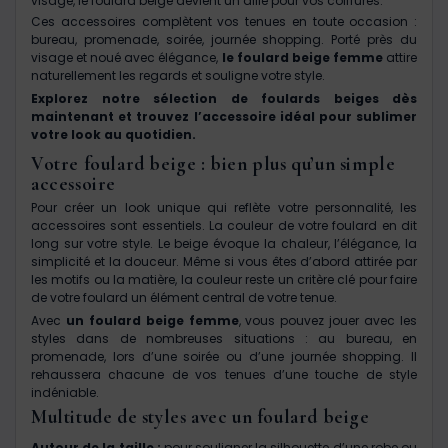
visage, le foulard beige devient un allié pour vos coiffures.
Ces accessoires complètent vos tenues en toute occasion :
bureau, promenade, soirée, journée shopping. Porté près du
visage et noué avec élégance,
le foulard beige femme
attire
naturellement les regards et souligne votre style.
Explorez notre sélection de foulards beiges dès
maintenant et trouvez l’accessoire idéal pour sublimer
votre look au quotidien.
Votre foulard beige : bien plus qu’un simple
accessoire
Pour créer un look unique qui reflète votre personnalité, les
accessoires sont essentiels. La couleur de votre foulard en dit
long sur votre style. Le beige évoque la chaleur, l’élégance, la
simplicité et la douceur. Même si vous êtes d’abord attirée par
les motifs ou la matière, la couleur reste un critère clé pour faire
de votre foulard un élément central de votre tenue.
Avec
un foulard beige femme
, vous pouvez jouer avec les
styles dans de nombreuses situations : au bureau, en
promenade, lors d’une soirée ou d’une journée shopping. Il
rehaussera chacune de vos tenues d’une touche de style
indéniable.
Multitude de styles avec un foulard beige
Autour de la taille :
pour souligner la silhouette d’une robe ou