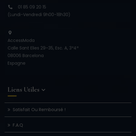
01 85 09 20 15
(Lundi-Vendredi 9h00-18h30)
AccessModa
Calle Sant Elies 29–35, Esc. A, 3º4ª
08006 Barcelona
Espagne
Liens Utiles

Satisfait Ou Remboursé !
F.A.Q