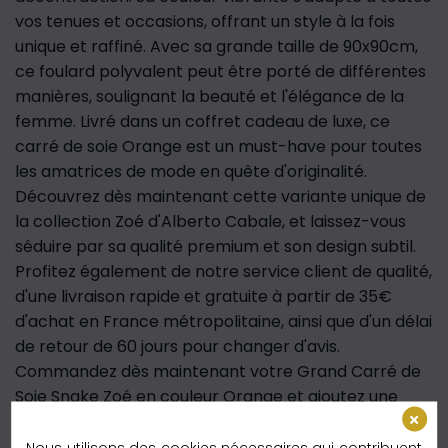
vos tenues et occasions, offrant un style à la fois
unique et raffiné. Avec sa grande taille de 90x90cm,
ce foulard polyvalent peut être porté de différentes
manières, soulignant la beauté et l'élégance de la
femme. Livré dans un coffret cadeau de luxe, ce
carré de soie Orange est un must-have pour toutes
les amatrices de mode en quête d'originalité.
Découvrez dès maintenant cette variante unique de
la collection Zoé d'Alberto Cabale, et laissez-vous
séduire par sa qualité premium et son design subtil.
Profitez également de notre service client de qualité,
d'une livraison rapide et gratuite à partir de 35€
d'achat en France métropolitaine, ainsi que d'un délai
de retour de 60 jours pour changer d'avis.
Commandez dès maintenant votre Grand Carré de
Soie Snake Zoé en couleur Orange et ajoutez une
touche de glamour à votre garde-robe.
Nous utilisons des cookies nécessaires qui contribuent