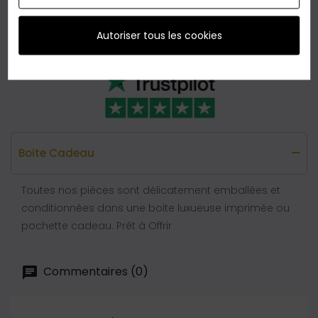
que nous vous offrons le
retour
sans reserve en
France métropolitaine,
jusqu'à 60 jours
après votre
Autoriser tous les cookies
achat.
Boite Cadeau
Toutes nos pièces sont délicatement emballées et
conditionnées dans une boite luxueuse imprimée ou
pochette cadeau. Prêt à Offrir
Commentaires (0)