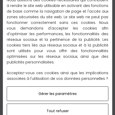
Livraison Express
à rendre le site web utilisable en activant des fonctions
de base comme la navigation de page et l'accès aux
zones sécurisées du site web. Le site web ne peut pas
Délai de livraison :
fonctionner correctement sans ces cookies. Nous
– 2 à 3 jours vers la France métroplitaine
vous demandons d'accepter les cookies afin
d'optimiser les performances, les fonctionnalités des
Délai de livraison :
réseaux sociaux et la pertinence de la publicité. Les
– 2 à 5 jours vers l’Europe
cookies tiers liés aux réseaux sociaux et à la publicité
sont utilisés pour vous offrir des fonctionnalités
Délai de livraison :
optimisées sur les réseaux sociaux, ainsi que des
– 6 à 12 jours vers le reste du monde
publicités personnalisées.
Garantie Retour 60 jours
Acceptez-vous ces cookies ainsi que les implications
associées à l'utilisation de vos données personnelles ?
Gérer les paramètres
Tout refuser
Nous sommes tellement convaincus de nos qualités