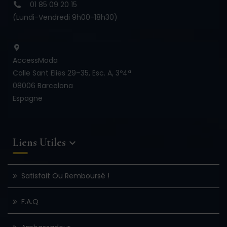
01 85 09 20 15
(Lundi-Vendredi 9h00-18h30)
AccessModa
Calle Sant Elies 29–35, Esc. A, 3º4ª
08006 Barcelona
Espagne
Liens Utiles

Satisfait Ou Remboursé !
F.A.Q