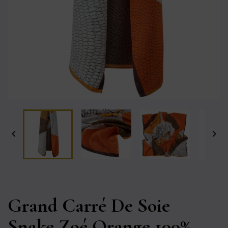


Grand Carré De Soie
Snake Zoé Orange 100%