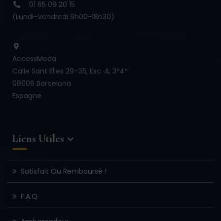
01 85 09 20 15
(Lundi-Vendredi 9h00-18h30)
AccessModa
Calle Sant Elies 29–35, Esc. A, 3º4ª
08006 Barcelona
Espagne
Liens Utiles

Satisfait Ou Remboursé !
F.A.Q