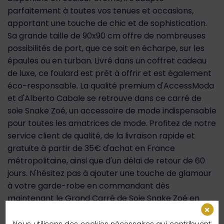
parfaitement à toutes vos tenues et occasions,
apportant une touche de chic et de sophistication.
Sa grande taille de 90x90 cm offre de nombreuses
possibilités de port, que ce soit en écharpe, sur les
épaules ou en turban. Livré dans un coffret cadeau
de luxe, ce foulard est prêt à offrir et est également
éco-responsable. La qualité premium d'AccessModa
et d'Alberto Cabale se retrouve dans ce carré de
soie Snake Zoé, un accessoire de mode indispensable
pour toutes les amatrices de mode. Profitez de notre
service client de qualité, de la livraison rapide et
gratuite à partir de 35€ d'achat en France
métropolitaine, ainsi que d'un délai de retour de 60
jours. N'hésitez pas à ajouter une touche de glamour
à votre garde-robe en commandant dès
maintenant le Grand Carré de Soie Snake Zoé en
couleur crème.
Nous utilisons des cookies nécessaires qui contribuent