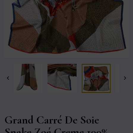


Grand Carré De Soie
Snake Zoé Creme 100%