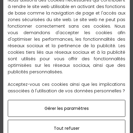
Livraison Express
à rendre le site web utilisable en activant des fonctions
de base comme la navigation de page et l'accès aux
zones sécurisées du site web. Le site web ne peut pas
Délai de livraison :
fonctionner correctement sans ces cookies. Nous
– 2 à 3 jours vers la France métroplitaine
vous demandons d'accepter les cookies afin
d'optimiser les performances, les fonctionnalités des
Délai de livraison :
réseaux sociaux et la pertinence de la publicité. Les
– 2 à 5 jours vers l’Europe
cookies tiers liés aux réseaux sociaux et à la publicité
sont utilisés pour vous offrir des fonctionnalités
Délai de livraison :
optimisées sur les réseaux sociaux, ainsi que des
– 6 à 12 jours vers le reste du monde
publicités personnalisées.
Garantie Retour 60 jours
Acceptez-vous ces cookies ainsi que les implications
associées à l'utilisation de vos données personnelles ?
Gérer les paramètres
Tout refuser
Nous sommes tellement convaincus de nos qualités