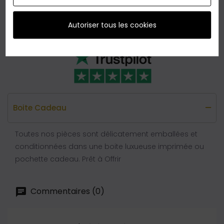
que nous vous offrons le
retour
sans reserve en
France métropolitaine,
jusqu'à 60 jours
après votre
Autoriser tous les cookies
achat.
Boite Cadeau
Toutes nos pièces sont délicatement emballées et
conditionnées dans une boite luxueuse imprimée ou
pochette cadeau. Prêt à Offrir
Commentaires (0)