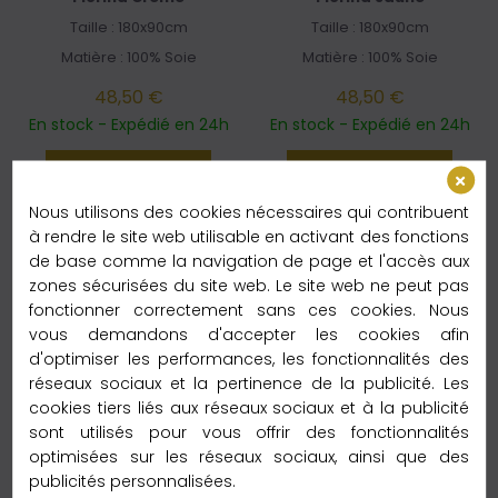
Taille : 180x90cm
Taille : 180x90cm
Matière : 100% Soie
Matière : 100% Soie
48,50 €
48,50 €
En stock - Expédié en 24h
En stock - Expédié en 24h
Ajouter au panier
Ajouter au panier
Nous utilisons des cookies nécessaires qui contribuent
Livraison gratuite
Livraison gratuite
à rendre le site web utilisable en activant des fonctions
de base comme la navigation de page et l'accès aux
zones sécurisées du site web. Le site web ne peut pas
fonctionner correctement sans ces cookies. Nous
vous demandons d'accepter les cookies afin
d'optimiser les performances, les fonctionnalités des
réseaux sociaux et la pertinence de la publicité. Les
cookies tiers liés aux réseaux sociaux et à la publicité
sont utilisés pour vous offrir des fonctionnalités
optimisées sur les réseaux sociaux, ainsi que des
publicités personnalisées.