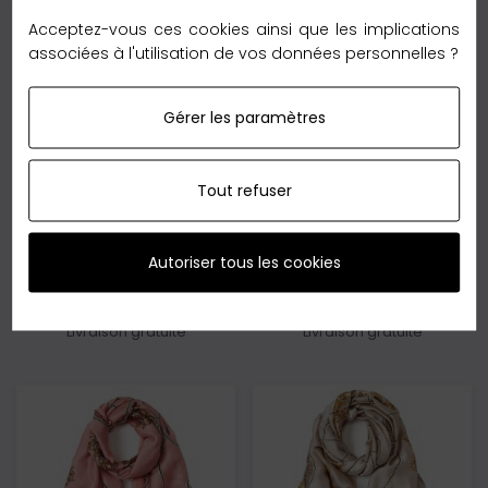
Acceptez-vous ces cookies ainsi que les implications
ETOLE DE SOIE
ETOLE DE SOIE
associées à l'utilisation de vos données personnelles ?
Etole De Soie Maxpoint
Etole Soie Versusdesign
Florina Bleu
Blanc
Gérer les paramètres
Taille : 180x90cm
Taille : 180x90cm
Matière : 100% Soie
Matière : 100% Soie
Tout refuser
48,50 €
54,99 €
En rupture de stock
En rupture de stock
Autoriser tous les cookies
Ajouter au panier
Ajouter au panier
Livraison gratuite
Livraison gratuite