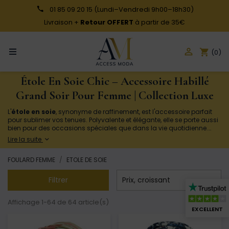
01 85 09 20 15
(Lundi–Vendredi 9h00–18h30)
Livraison +
Retour OFFERT
à partir de 35€

shopping_cart
(0)
Étole En Soie Chic – Accessoire Habillé
Grand Soir Pour Femme | Collection Luxe
L'
étole en soie
, synonyme de raffinement, est l'accessoire parfait
pour sublimer vos tenues. Polyvalente et élégante, elle se porte aussi
bien pour des occasions spéciales que dans la vie quotidienne.
Chez
Access Moda
, découvrez une collection variée d'étoles en soie
Lire la suite
: unies, à motifs ou satinées, adaptées à toutes les saisons. Profitez
de la douceur et du chic intemporel de la soie pour ajouter une
FOULARD FEMME
ETOLE DE SOIE
touche unique à votre style. Commandez dès maintenant et
bénéficiez d'une livraison rapide !

Filtrer
Prix, croissant
Affichage 1-64 de 64 article(s)
EXCELLENT