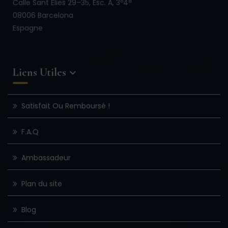
Calle Sant Elies 29–35, Esc. A, 3º4ª
08006 Barcelona
Espagne
Liens Utiles

Satisfait Ou Remboursé !
F.A.Q
Ambassadeur
Plan du site
Blog