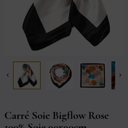


Carré Soie Bigflow Rose
100% Soie 90x90cm