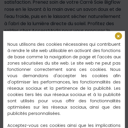
satisfaction. Prenez soin de votre Carré Soie Bigflow
rose en le lavant à la main avec un savon doux et de
l'eau froide, puis en le laissant sécher naturellement
à l'abri de la lumière directe du soleil. Profitez des
soldes chez AccessModa pour vous procurer le
Carré Soie Bigflow rose ou pour découvrir d'autres
Nous utilisons des cookies nécessaires qui contribuent
modèles de notre collection. Laissez-vous tenter par
à rendre le site web utilisable en activant des fonctions
le foulard fleuri, coloré ou élégant et explorez notre
de base comme la navigation de page et l'accès aux
univers de la mode. Commandez dès maintenant
zones sécurisées du site web. Le site web ne peut pas
votre Carré Soie Bigflow rose et laissez-vous séduire
fonctionner correctement sans ces cookies. Nous
par sa douceur et son raffinement, pour une touche
vous demandons d'accepter les cookies afin
de style et d'élégance au quotidien.
d'optimiser les performances, les fonctionnalités des
réseaux sociaux et la pertinence de la publicité. Les
Livraison Express
cookies tiers liés aux réseaux sociaux et à la publicité
sont utilisés pour vous offrir des fonctionnalités
optimisées sur les réseaux sociaux, ainsi que des
Délai de livraison :
publicités personnalisées.
– 2 à 3 jours vers la France métroplitaine
Acceptez-vous ces cookies ainsi que les implications
Délai de livraison :