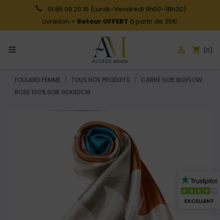
01 85 09 20 15
(Lundi–Vendredi 9h00–18h30)
Livraison +
Retour OFFERT
à partir de 35€

shopping_cart
(0)
FOULARD FEMME
TOUS NOS PRODUITS
CARRÉ SOIE BIGFLOW
ROSE 100% SOIE 90X90CM
EXCELLENT