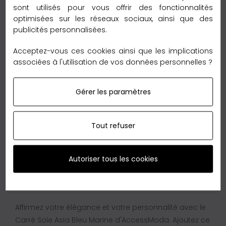
sont utilisés pour vous offrir des fonctionnalités
optimisées sur les réseaux sociaux, ainsi que des
publicités personnalisées.
Profitez de notre promotion
Acceptez-vous ces cookies ainsi que les implications
associées à l'utilisation de vos données personnelles ?
Ne manquez pas notre offre spéciale sur les Carrés
100% soie d'AccessModa, dont le Carré Soie Asia Bleu
Gérer les paramètres
Marine. Offrez-vous ou offrez un cadeau exceptionnel
à prix réduit.
Tout refuser
Autoriser tous les cookies
Adoptez le style avec le Carré Soie Asia Bleu
Marine
Affirmez votre élégance et votre personnalité avec le
Carré Soie Asia Bleu Marine d'AccessModa. Ajoutez ce