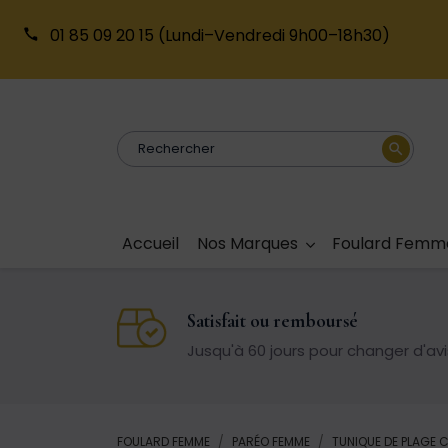
01 85 09 20 15
(Lundi–Vendredi 9h00–18h30)
search
Accueil
Nos Marques
Foulard Femm
Satisfait ou remboursé
Jusqu'à 60 jours pour changer d'avi
FOULARD FEMME
PARÉO FEMME
TUNIQUE DE PLAGE 