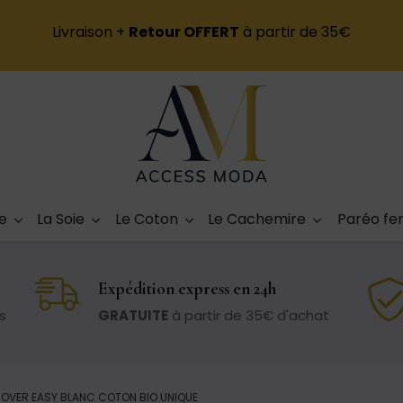
Livraison +
Retour OFFERT
à partir de 35€
e
La Soie
Le Coton
Le Cachemire
Paréo f
Expédition express en 24h
s
GRATUITE
à partir de 35€ d'achat
COVER EASY BLANC COTON BIO UNIQUE