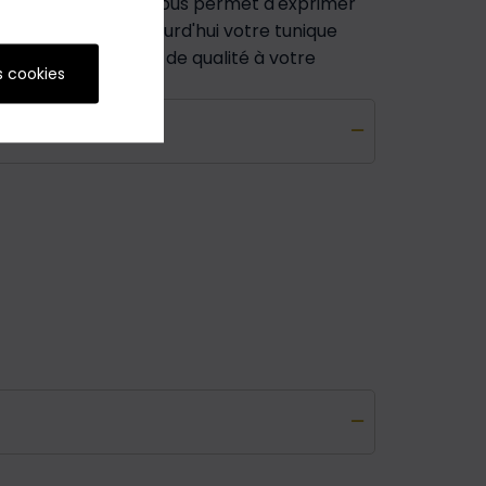
illes, cette tunique vous permet d'exprimer
 Commandez dès aujourd'hui votre tunique
joutez cette pièce de qualité à votre
s cookies
.