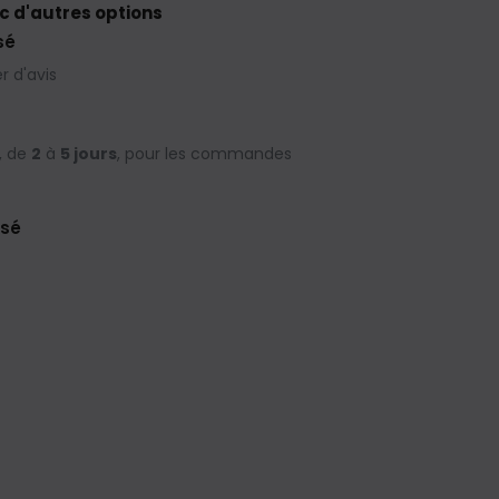
c d'autres options
sé
 d'avis
, de
2
à
5 jours
, pour les commandes
isé