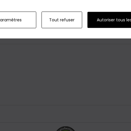
re et sa qualité supérieure. Disponible en différentes ta
 un look épuré et chic lors de vos journées ensoleillées.
fitez d'une expérience de shopping sécurisée et rapide. A
paramètres
Tout refuser
Autoriser tous le
par le confort et le style incomparables qu'elle vous offre