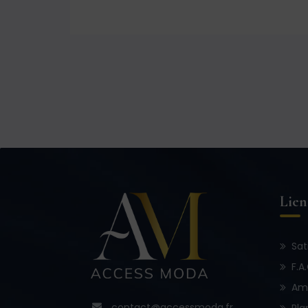
Lien
Sat
F.A
Am
contact@accessmoda.fr
Pla