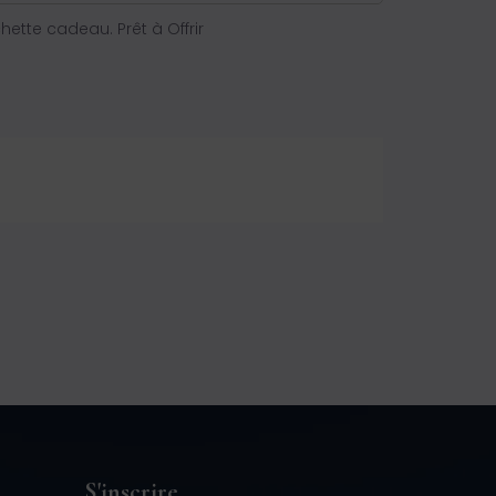
tte cadeau. Prêt à Offrir
S'inscrire