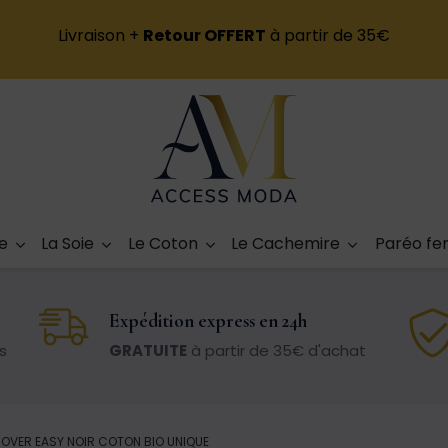
Livraison +
Retour OFFERT
à partir de 35€
e
La Soie
Le Coton
Le Cachemire
Paréo f
Expédition express en 24h
s
GRATUITE
à partir de 35€ d'achat
COVER EASY NOIR COTON BIO UNIQUE