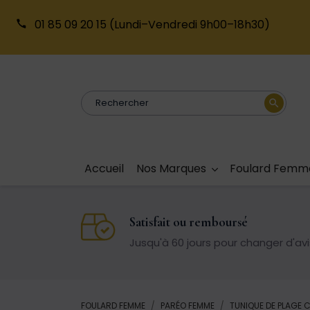
01 85 09 20 15
(Lundi–Vendredi 9h00–18h30)
search
Accueil
Nos Marques
Foulard Femm
Satisfait ou remboursé
Jusqu'à 60 jours pour changer d'avi
FOULARD FEMME
PARÉO FEMME
TUNIQUE DE PLAGE 