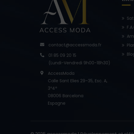
Sat
F.A
Am
contact@accessmoda.fr
Pla
Blo
01 85 09 20 15
(Lundi-Vendredi 9h00-18h30)
AccessModa
Calle Sant Elies 29–35, Esc. A,
3º4ª
08006 Barcelona
Espagne
© 2025 accessmoda | Développement et réf