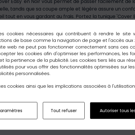
over Easy' en Noir vous permet de passer facilement de la 
le, tandis que sa coupe ample et légère assure un conf
 tout en vous gardant au frais. Portez la tunique 'Cover 
t sur votre maillot de bain à la plage, sur un short en vil
le à entretenir, cette tunique en coton vous accompagner
es cookies nécessaires qui contribuent à rendre le site 
 une exclusivité de la marque Alberto Cabale, reconnue pou
ctions de base comme la navigation de page et l'accès aux
lente s'adapte à toutes les morphologies. Optez pour le No
site web ne peut pas fonctionner correctement sans ces c
pter les cookies afin d'optimiser les performances, les fo
plage 'Cover Easy' en Noir sur AccessModa et profitez d
t la pertinence de la publicité. Les cookies tiers liés aux ré
pièce incontournable de la collection d'été Alberto Cabal
 utilisés pour vous offrir des fonctionnalités optimisées sur le
tivale.
licités personnalisées.
s cookies ainsi que les implications associées à l'utilisati
paramètres
Tout refuser
Autoriser tous le