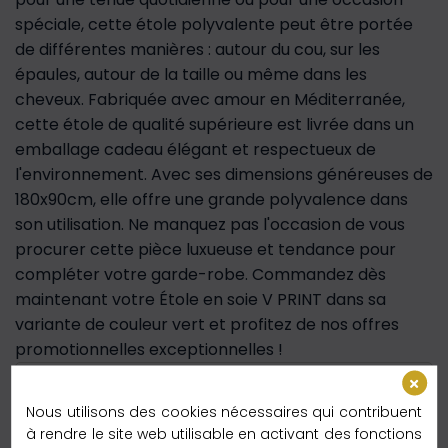
spéciale, cette étole polyvalente peut être portée
de différentes manières : autour du cou, sur les
épaules, autour de la taille ou même dans les
cheveux. Fabriquée avec amour en Méditerranée,
cette étole de qualité supérieure est livrée dans un
emballage cadeau élégant et respectueux de
l'environnement. Avec ses dimensions généreuses de
180x90cm, elle offre une grande polyvalence dans
son utilisation. Ne manquez pas l'occasion de vous
procurer cette pièce luxueuse et tendance pour
compléter votre garde-robe. Commandez dès
maintenant votre Étole en soie V PRINT dans sa
variante de couleur vert et profitez de nos offres
promotionnelles exceptionnelles !
Livraison Express
Nous utilisons des cookies nécessaires qui contribuent
à rendre le site web utilisable en activant des fonctions
Délai de livraison :