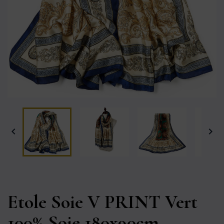


Etole Soie V PRINT Vert
100% Soie 180x90cm