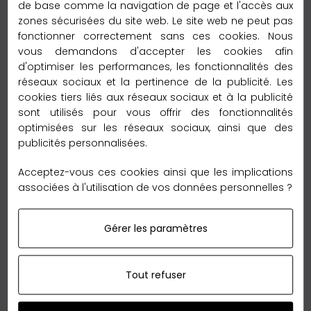
de base comme la navigation de page et l'accès aux
– 2 à 3 jours vers la France métroplitaine
zones sécurisées du site web. Le site web ne peut pas
fonctionner correctement sans ces cookies. Nous
Délai de livraison :
vous demandons d'accepter les cookies afin
– 2 à 5 jours vers l’Europe
d'optimiser les performances, les fonctionnalités des
réseaux sociaux et la pertinence de la publicité. Les
Délai de livraison :
cookies tiers liés aux réseaux sociaux et à la publicité
– 6 à 12 jours vers le reste du monde
sont utilisés pour vous offrir des fonctionnalités
optimisées sur les réseaux sociaux, ainsi que des
publicités personnalisées.
Garantie Retour 60 jours
Acceptez-vous ces cookies ainsi que les implications
associées à l'utilisation de vos données personnelles ?
Gérer les paramètres
Nous sommes tellement convaincus de nos qualités
que nous vous offrons le
retour
sans reserve en
Tout refuser
France métropolitaine,
jusqu'à 60 jours
après votre
achat.