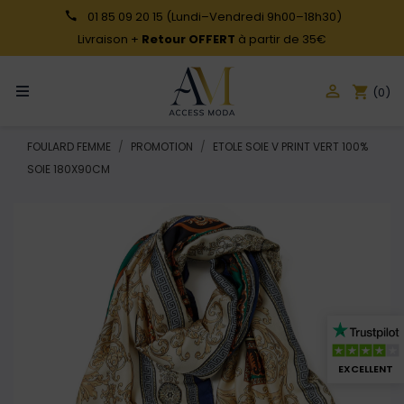
01 85 09 20 15
(Lundi–Vendredi 9h00–18h30)
Livraison +
Retour OFFERT
à partir de 35€

shopping_cart
(0)
FOULARD FEMME
PROMOTION
ETOLE SOIE V PRINT VERT 100%
SOIE 180X90CM
EXCELLENT