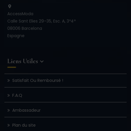
AccessModa
Calle Sant Elies 29–35, Esc. A, 3º4ª
08006 Barcelona
Espagne
Liens Utiles

Satisfait Ou Remboursé !
F.A.Q
Ambassadeur
Plan du site