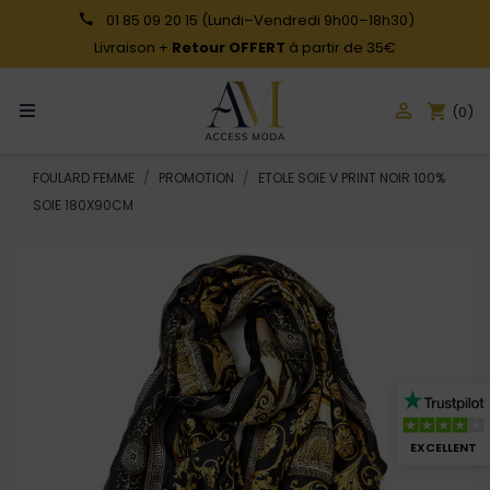
01 85 09 20 15
(Lundi–Vendredi 9h00–18h30)
Livraison +
Retour OFFERT
à partir de 35€

shopping_cart
(0)
FOULARD FEMME
PROMOTION
ETOLE SOIE V PRINT NOIR 100%
SOIE 180X90CM
EXCELLENT