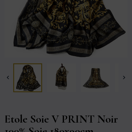


Etole Soie V PRINT Noir
100% Soie 180x90cm