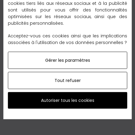
engageons à vous répondre dans les 24 heures pour
cookies tiers liés aux réseaux sociaux et à la publicité
trouver une solution satisfaisante.
sont utilisés pour vous offrir des fonctionnalités
optimisées sur les réseaux sociaux, ainsi que des
publicités personnalisées.
Acceptez-vous ces cookies ainsi que les implications
associées à l'utilisation de vos données personnelles ?
Commandez dès maintenant votre Étole de soie
V PRINT Noir !
Gérer les paramètres
N'attendez plus pour ajouter une touche d'élégance à
votre tenue avec l'Étole de soie V PRINT Noir
Tout refuser
d'AccessModa. Que vous recherchiez un foulard noir
pour femme, cet accessoire luxueux et polyvalent est
fait pour vous. Commandez dès maintenant pour
Autoriser tous les cookies
profiter de nos promotions et soldes exceptionnels !