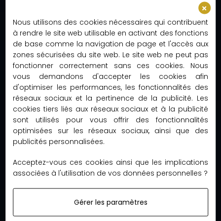
contact@accessmoda.fr
Nous utilisons des cookies nécessaires qui contribuent
à rendre le site web utilisable en activant des fonctions
de base comme la navigation de page et l'accès aux
01 85 09 20 15
zones sécurisées du site web. Le site web ne peut pas
(Lundi-Vendredi 9h00-18h30)
fonctionner correctement sans ces cookies. Nous
vous demandons d'accepter les cookies afin
d'optimiser les performances, les fonctionnalités des
réseaux sociaux et la pertinence de la publicité. Les
AccessModa
cookies tiers liés aux réseaux sociaux et à la publicité
Calle Sant Elies 29–35, Esc. A, 3º4ª
sont utilisés pour vous offrir des fonctionnalités
08006 Barcelona
optimisées sur les réseaux sociaux, ainsi que des
Espagne
publicités personnalisées.
Acceptez-vous ces cookies ainsi que les implications
associées à l'utilisation de vos données personnelles ?
Liens Utiles

Gérer les paramètres
Satisfait Ou Remboursé !