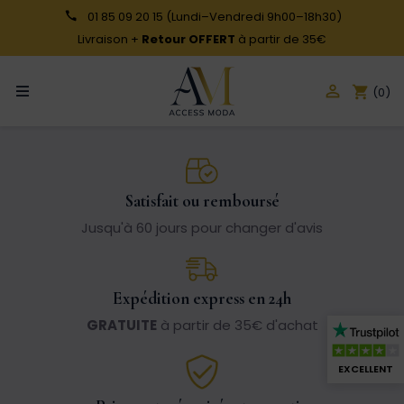
01 85 09 20 15
(Lundi–Vendredi 9h00–18h30)
Livraison +
Retour OFFERT
à partir de 35€

shopping_cart
(0)
Satisfait ou remboursé
Jusqu'à 60 jours pour changer d'avis
Expédition express en 24h
GRATUITE
à partir de 35€ d'achat
EXCELLENT