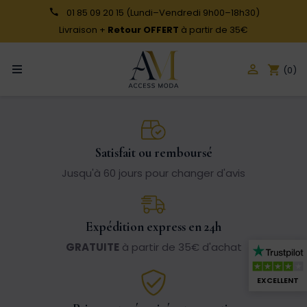
01 85 09 20 15
(Lundi–Vendredi 9h00–18h30)
Livraison +
Retour OFFERT
à partir de 35€

shopping_cart
(0)
Satisfait ou remboursé
Jusqu'à 60 jours pour changer d'avis
Expédition express en 24h
GRATUITE
à partir de 35€ d'achat
EXCELLENT