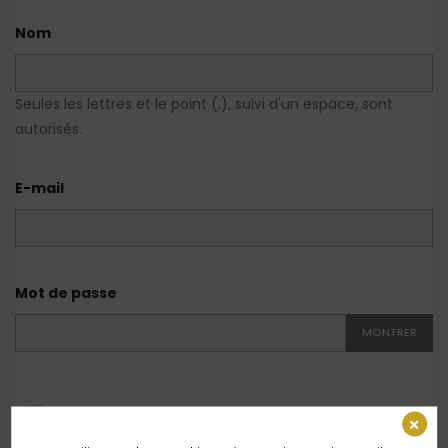
Nom
Seules les lettres et le point (.), suivi d'un espace, sont
autorisés.
E-mail
Mot de passe
MONTRER
J'accepte les conditions générales et la politique de
confidentialité