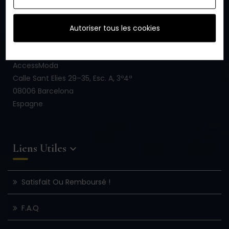
01 85 09 20 15
(Lundi-Vendredi 9h00-18h30)
Autoriser tous les cookies
AccessModa
Calle Sant Elies 29–35, Esc. A, 3º4ª
08006 Barcelona
Espagne
Liens Utiles

Satisfait Ou Remboursé !
F.A.Q