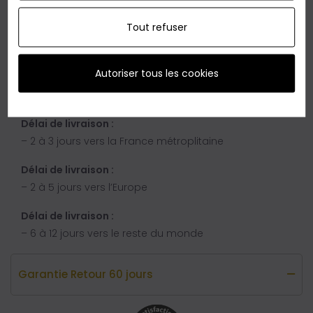
pas cette opportunité de vous faire plaisir ou de faire
Tout refuser
plaisir à vos proches avec ce magnifique accessoire
de mode d'AccessModa.
Autoriser tous les cookies
Livraison Express
Délai de livraison :
– 2 à 3 jours vers la France métroplitaine
Délai de livraison :
– 2 à 5 jours vers l’Europe
Délai de livraison :
– 6 à 12 jours vers le reste du monde
Garantie Retour 60 jours