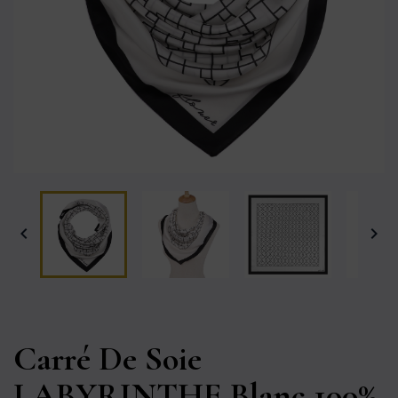


Carré De Soie
LABYRINTHE Blanc 100%