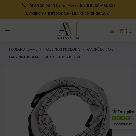
01 85 09 20 15
(Lundi–Vendredi 9h00–18h30)
Livraison +
Retour OFFERT
à partir de 35€

shopping_cart
(0)
FOULARD FEMME
TOUS NOS PRODUITS
CARRÉ DE SOIE
LABYRINTHE BLANC 100% SOIE 60X60CM
EXCELLENT