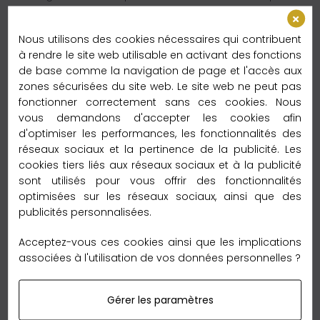
pour le blanc pour un look chic et intemporel, idéal
pour toutes les occasions.
Nous utilisons des cookies nécessaires qui contribuent
à rendre le site web utilisable en activant des fonctions
Un choix écologique et responsable
de base comme la navigation de page et l'accès aux
En choisissant ce carré de soie blanc, vous faites le
zones sécurisées du site web. Le site web ne peut pas
choix d'un produit écologique. La soie est une matière
fonctionner correctement sans ces cookies. Nous
naturelle, biodégradable et renouvelable, et nous
vous demandons d'accepter les cookies afin
veillons à ce que nos emballages soient respectueux
d'optimiser les performances, les fonctionnalités des
réseaux sociaux et la pertinence de la publicité. Les
de l'environnement. Optez pour le blanc, un choix chic
cookies tiers liés aux réseaux sociaux et à la publicité
et responsable !
sont utilisés pour vous offrir des fonctionnalités
optimisées sur les réseaux sociaux, ainsi que des
N'attendez plus pour vous procurer ce carré de soie
publicités personnalisées.
LABYRINTHE en blanc, l'accessoire mode indispensable
pour compléter votre garde-robe avec élégance.
Acceptez-vous ces cookies ainsi que les implications
associées à l'utilisation de vos données personnelles ?
Profitez de notre promotion exclusive sur
le carré de soie blanc
En ce moment, bénéficiez d'une promotion
Gérer les paramètres
exceptionnelle sur le carré de soie blanc. Ne manquez