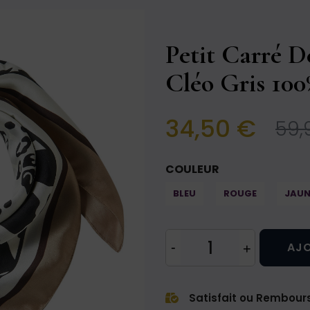
Petit Carré D
Cléo Gris 10
34,50 €
59,
COULEUR
BLEU
ROUGE
JAUN
AJO
Satisfait ou Rembour