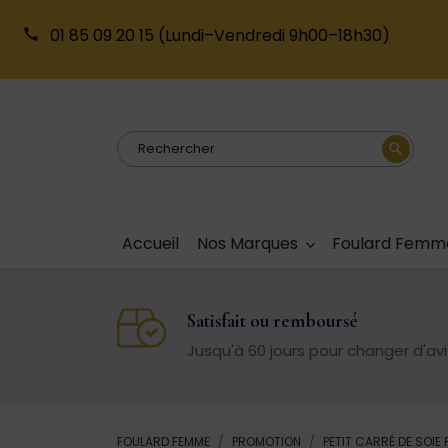
01 85 09 20 15
(Lundi–Vendredi 9h00–18h30)
search
Accueil
Nos Marques
Foulard Femm
Satisfait ou remboursé
Jusqu'à 60 jours pour changer d'avi
FOULARD FEMME
PROMOTION
PETIT CARRÉ DE SOI