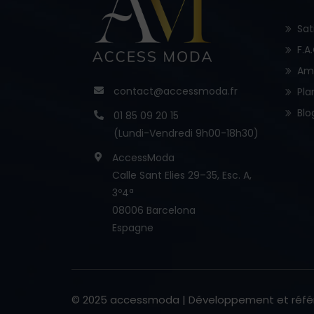
Sat
F.A
Am
contact@accessmoda.fr
Pla
Blo
01 85 09 20 15
(Lundi-Vendredi 9h00-18h30)
AccessModa
Calle Sant Elies 29–35, Esc. A,
3º4ª
08006 Barcelona
Espagne
© 2025 accessmoda | Développement et réf