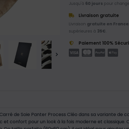
Jusqu'à
60 jours
pour changer
Livraison gratuite
Livraison
gratuite en France
supérieures à
35€
.
Paiement 100% Sécur

Carré de Soie Panter Process Cléo dans sa variante de co
ic et confort pour un look à la fois moderne et classique.
 De taille parfaite (60x60 cm), il est idéal pour ajouter 