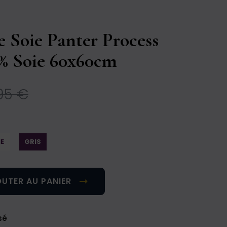
e Soie Panter Process
0% Soie 60x60cm
95 €
E
GRIS
UTER AU PANIER
sé