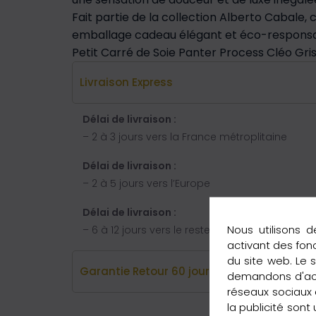
Fait partie de la collection Alberto Cabale, c
emballage cadeau élégant et éco-responsabl
Petit Carré de Soie Panter Process Cléo Gris
Livraison Express
Délai de livraison :
– 2 à 3 jours vers la France métroplitaine
Délai de livraison :
– 2 à 5 jours vers l’Europe
Délai de livraison :
Nous utilisons d
– 6 à 12 jours vers le reste du monde
activant des fon
du site web. Le 
Garantie Retour 60 jours
demandons d'acce
réseaux sociaux e
la publicité sont