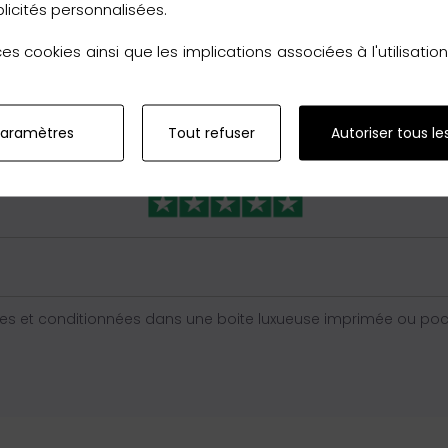
licités personnalisées.
s cookies ainsi que les implications associées à l'utilisati
ualités que nous vous offrons le
retour
sans reserve en Franc
achat.
paramètres
Tout refuser
Autoriser tous le
s et conditionnées dans une boite luxueuse imprimée ou poche