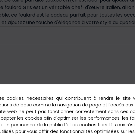
e foulard Gris est un véritable chef-d'œuvre italien, alliant
e, ce foulard est le cadeau parfait pour toutes les occ
 et ajoutez une touche d'élégance à votre style au quotid
es cookies nécessaires qui contribuent à rendre le site 
ctions de base comme la navigation de page et l'accès aux
site web ne peut pas fonctionner correctement sans ces c
pter les cookies afin d'optimiser les performances, les fo
t la pertinence de la publicité. Les cookies tiers liés aux ré
 utilisés pour vous offrir des fonctionnalités optimisées sur le