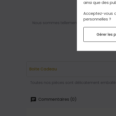
ainsi que des pub
Acceptez-vous ce
personnelles ?
Nous sommes tellement convaincus de nos q
Gérer les 
Boite Cadeau
Toutes nos pièces sont délicatement emballée
Commentaires (0)