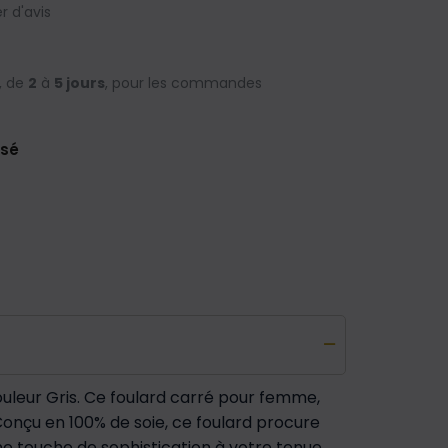
 d'avis
, de
2
à
5 jours
, pour les commandes
isé
uleur Gris. Ce foulard carré pour femme,
 Conçu en 100% de soie, ce foulard procure
une touche de sophistication à votre tenue.