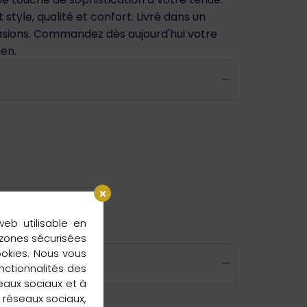
 style, qualité et confort. Livré dans un
asions. Commandez dès aujourd'hui votre
ien.
web utilisable en
 zones sécurisées
ookies. Nous vous
nctionnalités des
seaux sociaux et à
s réseaux sociaux,