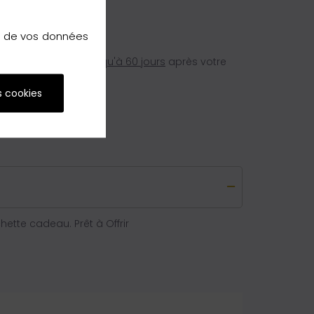
on de vos données
e métropolitaine,
jusqu'à 60 jours
après votre
s cookies
tte cadeau. Prêt à Offrir