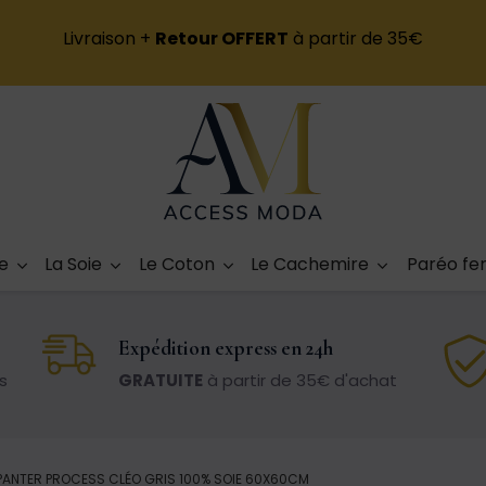
Livraison +
Retour OFFERT
à partir de 35€
e
La Soie
Le Coton
Le Cachemire
Paréo f
Expédition express en 24h
s
GRATUITE
à partir de 35€ d'achat
E PANTER PROCESS CLÉO GRIS 100% SOIE 60X60CM