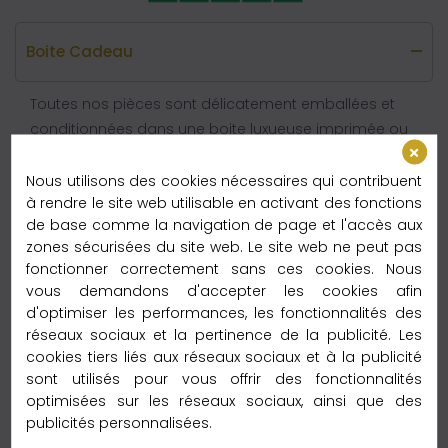
Boite Cadeau
Toutes nos pièces sont délicatement emballées et
conditionnées dans une boite luxueuse imprimée ou
pochette cadeau. Prêt à Offrir
Nous utilisons des cookies nécessaires qui contribuent
à rendre le site web utilisable en activant des fonctions
Commentaires (0)
de base comme la navigation de page et l'accès aux
zones sécurisées du site web. Le site web ne peut pas
fonctionner correctement sans ces cookies. Nous
Aucun avis n'a été publié pour le moment.
vous demandons d'accepter les cookies afin
d'optimiser les performances, les fonctionnalités des
réseaux sociaux et la pertinence de la publicité. Les
cookies tiers liés aux réseaux sociaux et à la publicité
sont utilisés pour vous offrir des fonctionnalités
optimisées sur les réseaux sociaux, ainsi que des
Les clients qui ont acheté ce produit
publicités personnalisées.
ont également acheté :