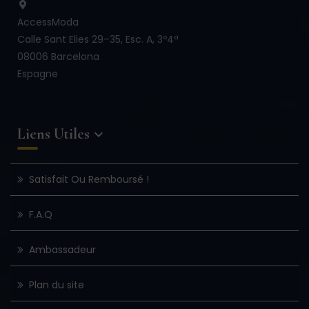
AccessModa
Calle Sant Elies 29–35, Esc. A, 3º4ª
08006 Barcelona
Espagne
Liens Utiles

Satisfait Ou Remboursé !
F.A.Q
Ambassadeur
Plan du site