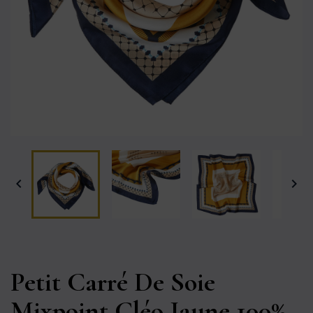


Petit Carré De Soie
Mixpoint Cléo Jaune 100%