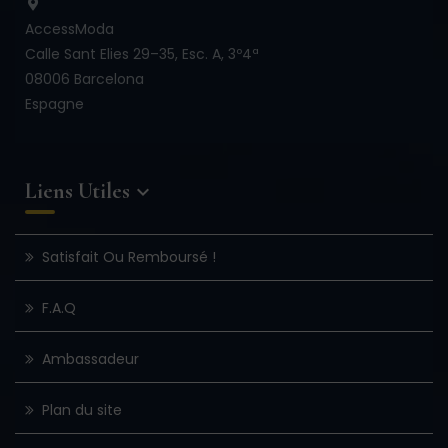
AccessModa
Calle Sant Elies 29–35, Esc. A, 3º4ª
08006 Barcelona
Espagne
Liens Utiles

Satisfait Ou Remboursé !
F.A.Q
Ambassadeur
Plan du site