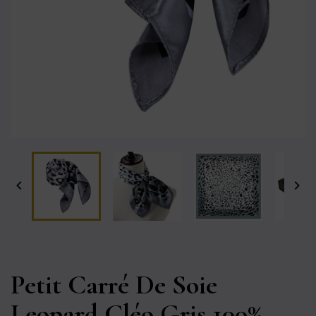


Petit Carré De Soie
Leopard Cléo Gris 100%