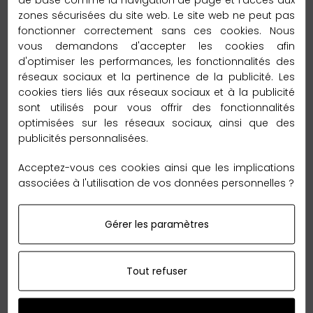
– 2 à 3 jours vers la France métroplitaine
zones sécurisées du site web. Le site web ne peut pas
fonctionner correctement sans ces cookies. Nous
Délai de livraison :
vous demandons d'accepter les cookies afin
– 2 à 5 jours vers l’Europe
d'optimiser les performances, les fonctionnalités des
réseaux sociaux et la pertinence de la publicité. Les
Délai de livraison :
cookies tiers liés aux réseaux sociaux et à la publicité
– 6 à 12 jours vers le reste du monde
sont utilisés pour vous offrir des fonctionnalités
optimisées sur les réseaux sociaux, ainsi que des
Garantie Retour 60 jours
publicités personnalisées.
Acceptez-vous ces cookies ainsi que les implications
associées à l'utilisation de vos données personnelles ?
Gérer les paramètres
Nous sommes tellement convaincus de nos qualités
que nous vous offrons le
retour
sans reserve en
Tout refuser
France métropolitaine,
jusqu'à 60 jours
après votre
achat.