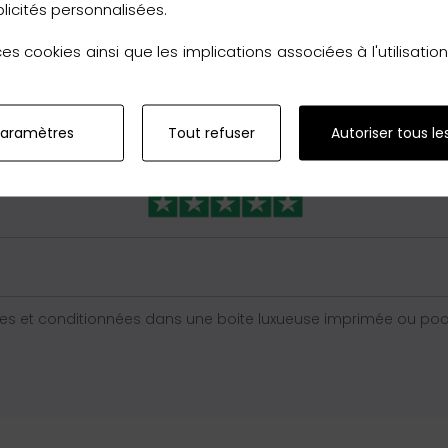
licités personnalisées.
s cookies ainsi que les implications associées à l'utilisati
ualités que nous vous offrons le
retour
sans reserve en Franc
achat.
paramètres
Tout refuser
Autoriser tous le
s et conditionnées dans une boite luxueuse imprimée ou poche