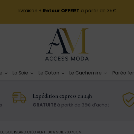
Livraison +
Retour OFFERT
à partir de 35€
e
La Soie
Le Coton
Le Cachemire
Paréo f
Expédition express en 24h
s
GRATUITE
à partir de 35€ d'achat
 DE SOIE ISLAND CLÉO VERT 100% SOIE 70X70CM