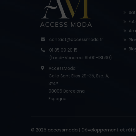
Sat
F.A
Am
contact@accessmoda.fr
Pla
Blo
01 85 09 20 15
(Lundi-Vendredi 9h00-18h30)
AccessModa
Calle Sant Elies 29–35, Esc. A,
3º4ª
08006 Barcelona
Espagne
© 2025 accessmoda | Développement et réf