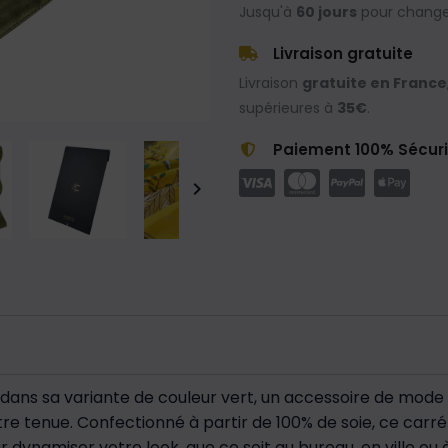
Jusqu'à
60 jours
pour changer
Livraison gratuite
Livraison
gratuite en France
supérieures à
35€
.
Paiement 100% Sécur

o dans sa variante de couleur vert, un accessoire de mode
tre tenue. Confectionné à partir de 100% de soie, ce carré 
 dynamiser votre look, que ce soit au bureau, en ville ou à 