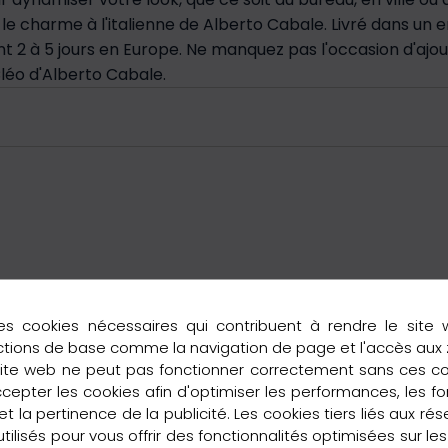
 le charme à l'italienne de Alberto Cabale. Livré dans un
t 2 à 5 jours en Europe. Ne manquez pas l'occasion d'ajo
Cléo d'Alberto Cabale.
es cookies nécessaires qui contribuent à rendre le site 
ctions de base comme la navigation de page et l'accès aux
site web ne peut pas fonctionner correctement sans ces c
pter les cookies afin d'optimiser les performances, les fo
t la pertinence de la publicité. Les cookies tiers liés aux ré
 utilisés pour vous offrir des fonctionnalités optimisées sur le