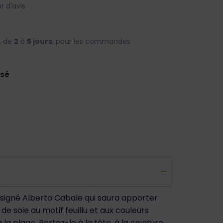
 d'avis
, de
2
à
5 jours
, pour les commandes
isé
 signé Alberto Cabale qui saura apporter
de soie au motif feuillu et aux couleurs
la plage. Portez-le à la tête, à la ceinture