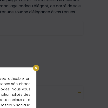
 emballage cadeau élégant, ce carré de soie
uter une touche d'élégance à vos tenues
web utilisable en
 zones sécurisées
ookies. Nous vous
nctionnalités des
seaux sociaux et à
s réseaux sociaux,