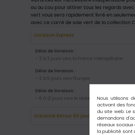
ou au cou pour attirer tous les regards avec
vert vous sera rapidement livré en seulemen
avec ce carré de soie vert de la collection 
Livraison Express
Délai de livraison :
– 2 à 3 jours vers la France métroplitaine
Délai de livraison :
– 2 à 5 jours vers l’Europe
Délai de livraison :
Nous utilisons d
– 6 à 12 jours vers le reste du monde
activant des fon
du site web. Le 
Garantie Retour 60 jours
demandons d'acce
réseaux sociaux e
la publicité sont