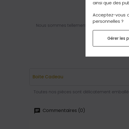
ainsi que des pub
Acceptez-vous ce
personnelles ?
Nous sommes tellement convaincus de nos q
Gérer les 
Boite Cadeau
Toutes nos pièces sont délicatement emballée
Commentaires (0)