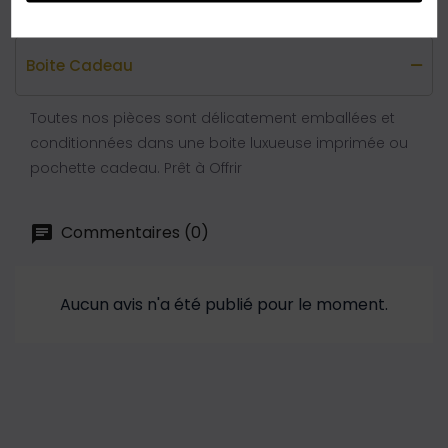
Boite Cadeau
Toutes nos pièces sont délicatement emballées et
conditionnées dans une boite luxueuse imprimée ou
pochette cadeau. Prêt à Offrir
Commentaires (0)
Aucun avis n'a été publié pour le moment.