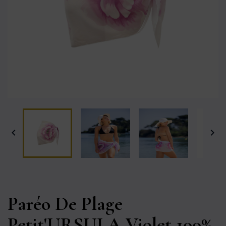


Paréo De Plage
Petit'URSULA Violet 100%