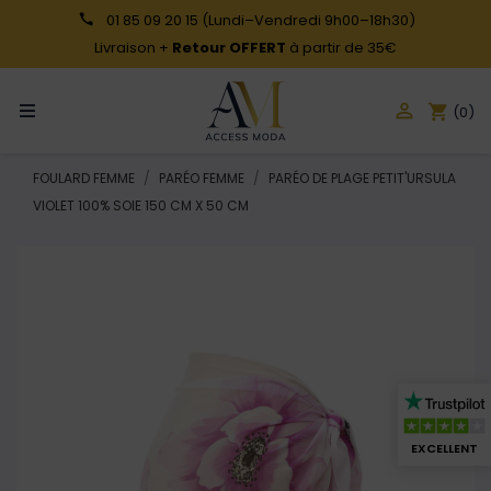
01 85 09 20 15
(Lundi–Vendredi 9h00–18h30)
Livraison +
Retour OFFERT
à partir de 35€

shopping_cart
(0)
FOULARD FEMME
PARÉO FEMME
PARÉO DE PLAGE PETIT'URSULA
VIOLET 100% SOIE 150 CM X 50 CM
EXCELLENT