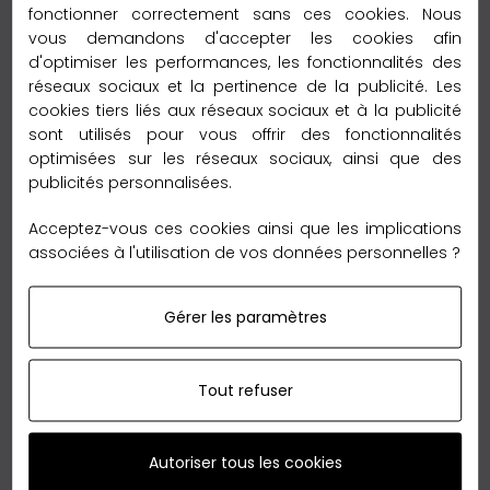
– 2 à 5 jours vers l’Europe
fonctionner correctement sans ces cookies. Nous
vous demandons d'accepter les cookies afin
Délai de livraison :
d'optimiser les performances, les fonctionnalités des
– 6 à 12 jours vers le reste du monde
réseaux sociaux et la pertinence de la publicité. Les
cookies tiers liés aux réseaux sociaux et à la publicité
sont utilisés pour vous offrir des fonctionnalités
Garantie Retour 60 jours
optimisées sur les réseaux sociaux, ainsi que des
publicités personnalisées.
Acceptez-vous ces cookies ainsi que les implications
associées à l'utilisation de vos données personnelles ?
Nous sommes tellement convaincus de nos qualités
Gérer les paramètres
que nous vous offrons le
retour
sans reserve en
France métropolitaine,
jusqu'à 60 jours
après votre
Tout refuser
achat.
Autoriser tous les cookies