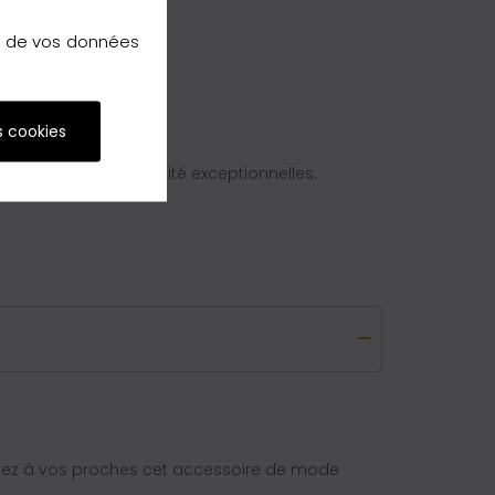
on de vos données
s cookies
alité et une durabilité exceptionnelles.
frez à vos proches cet accessoire de mode