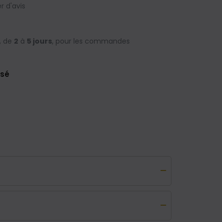
 d'avis
, de
2
à
5 jours
, pour les commandes
isé