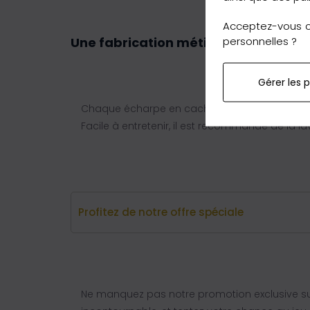
Acceptez-vous ce
personnelles ?
Une fabrication méticuleuse en Méd
Gérer les 
Chaque écharpe en cachemire Caldo Anthracite 
Facile à entretenir, il est recommandé de la l
Profitez de notre offre spéciale
Ne manquez pas notre promotion exclusive su