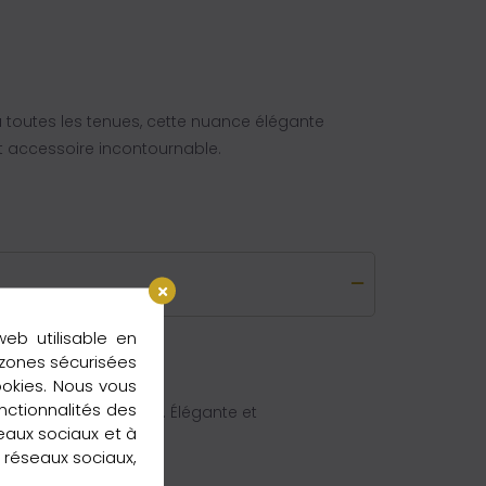
 toutes les tenues, cette nuance élégante
et accessoire incontournable.
web utilisable en
 zones sécurisées
ookies. Nous vous
nctionnalités des
toutes les occasions. Élégante et
seaux sociaux et à
e.
s réseaux sociaux,