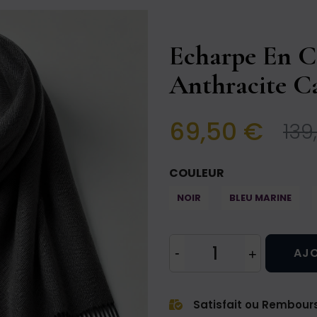
Echarpe En C
Anthracite C
69,50 €
139
COULEUR
NOIR
BLEU MARINE
AJO
Satisfait ou Rembour