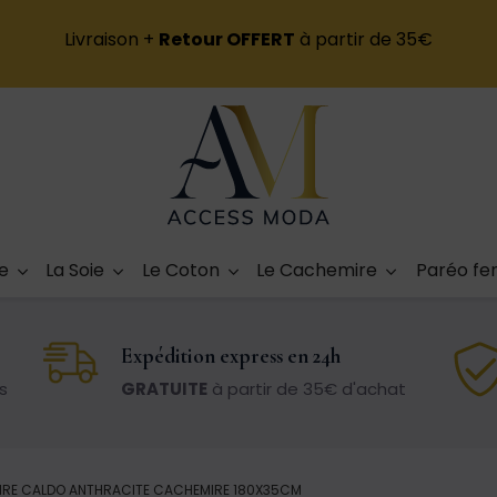
Livraison +
Retour OFFERT
à partir de 35€
e
La Soie
Le Coton
Le Cachemire
Paréo f
Expédition express en 24h
s
GRATUITE
à partir de 35€ d'achat
IRE CALDO ANTHRACITE CACHEMIRE 180X35CM