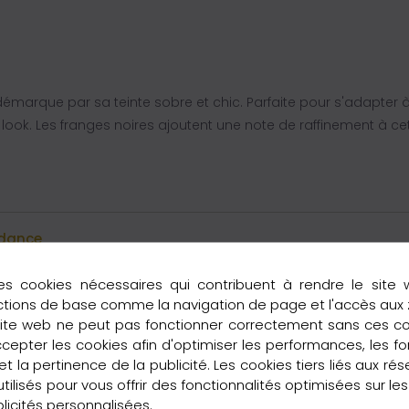
marque par sa teinte sobre et chic. Parfaite pour s'adapter à
look. Les franges noires ajoutent une note de raffinement à c
ndance
es cookies nécessaires qui contribuent à rendre le site 
ctions de base comme la navigation de page et l'accès aux
site web ne peut pas fonctionner correctement sans ces c
pter les cookies afin d'optimiser les performances, les fo
tte écharpe en cachemire Anthracite est le cadeau idéal pour 
t la pertinence de la publicité. Les cookies tiers liés aux ré
a les amoureuses de mode soucieuses de leur impact écologiqu
 utilisés pour vous offrir des fonctionnalités optimisées sur le
licités personnalisées.