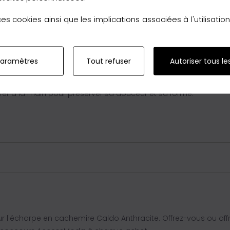
s cookies ainsi que les implications associées à l'utilisati
iterranée
paramètres
Tout refuser
Autoriser tous le
est fabriquée avec soin en Méditerranée, garantissant une qu
aver à la main pour préserver sa douceur et sa forme.
r l'écharpe en cachemire Caldo Anthracite. Offrez-vous ou of