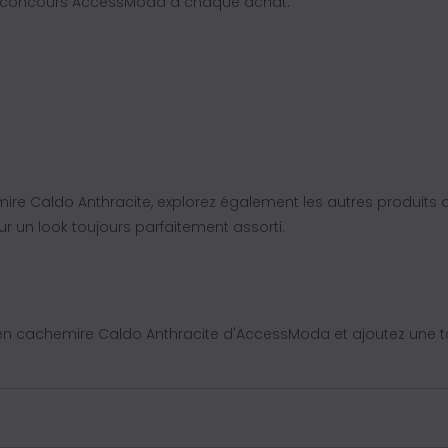
eu concours AccessModa à chaque achat.
ire Caldo Anthracite, explorez également les autres produits
our un look toujours parfaitement assorti.
cachemire Caldo Anthracite d'AccessModa et ajoutez une to