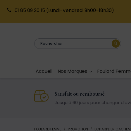
01 85 09 20 15
(Lundi–Vendredi 9h00–18h30)
search
Accueil
Nos Marques
Foulard Femm
Satisfait ou remboursé
Jusqu'à 60 jours pour changer d'avi
FOULARD FEMME
PROMOTION
ECHARPE EN CACHEM