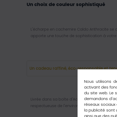
Un choix de couleur sophistiqué
L'écharpe en cachemire Caldo Anthracite se dé
apporte une touche de sophistication à votre 
Un cadeau raffiné, éco-responsable et te
Nous utilisons d
activant des fon
du site web. Le 
demandons d'acce
Livrée dans sa boîte d'AccessModa offerte, ce
réseaux sociaux e
respectueuse de l'environnement, elle ravir
la publicité sont
ainsi que des pub