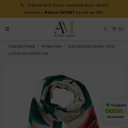
01 85 09 20 15
(Lundi–Vendredi 9h00–18h30)
Livraison +
Retour OFFERT
à partir de 35€

shopping_cart
(0)
FOULARD FEMME
PROMOTION
CHÈCHE ROSES BLANC 100%
COTON BIO 135X135 CM
EXCELLENT