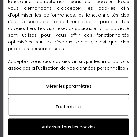
fonctionner correctement sans ces cookies. Nous
vous demandons d'accepter les cookies afin
Délai de livraison :
d'optimiser les performances, les fonctionnalités des
– 6 à 12 jours vers le reste du monde
réseaux sociaux et la pertinence de la publicité. Les
cookies tiers liés aux réseaux sociaux et à la publicité
sont utilisés pour vous offrir des fonctionnalités
Garantie Retour 60 jours
optimisées sur les réseaux sociaux, ainsi que des
publicités personnalisées.
Acceptez-vous ces cookies ainsi que les implications
associées à l'utilisation de vos données personnelles ?
Nous sommes tellement convaincus de nos qualités
Gérer les paramètres
que nous vous offrons le
retour
sans reserve en
France métropolitaine,
jusqu'à 60 jours
après votre
achat.
Tout refuser
Autoriser tous les cookies