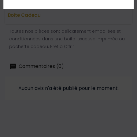
Boite Cadeau
Toutes nos pièces sont délicatement emballées et
conditionnées dans une boite luxueuse imprimée ou
pochette cadeau. Prêt à Offrir
Commentaires (0)
Aucun avis n'a été publié pour le moment.