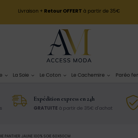
Livraison +
Retour OFFERT
à partir de 35€
e
La Soie
Le Coton
Le Cachemire
Paréo f
Expédition express en 24h
s
GRATUITE
à partir de 35€ d'achat
OIE PANTHER JAUNE 100% SOIE 60X60CM