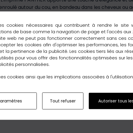
 : enroulé autour du cou, en bandeau dans les cheveux ou 
yvalent qui apportera une touche de couleur à vos tenue
 Carré de Soie PANTHER en Jaune ne fait pas exception. S
es cookies nécessaires qui contribuent à rendre le site 
es les occasions. Livré dans une pochette élégante, ce f
ctions de base comme la navigation de page et l'accès aux
 une note de sophistication à votre style avec le Carré 
site web ne peut pas fonctionner correctement sans ces c
utres modèles et laissez-vous séduire par nos foulards en 
pter les cookies afin d'optimiser les performances, les fo
t la pertinence de la publicité. Les cookies tiers liés aux ré
e 35 €.
 utilisés pour vous offrir des fonctionnalités optimisées sur le
licités personnalisées.
s cookies ainsi que les implications associées à l'utilisati
paramètres
Tout refuser
Autoriser tous le