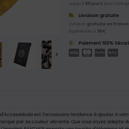
Jusqu'à
60 jours
pour changer
Livraison gratuite
Livraison
gratuite en France
supérieures à
35€
.
Paiement 100% Sécur

d'AccessModa est l'accessoire tendance à ajouter à votr
arque par sa couleur vibrante. Que vous soyez adepte 
L'imprimé PANTHER apporte une touche d'élégance et de s