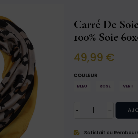
Carré De So
100% Soie 60
49,99 €
COULEUR
BLEU
ROSE
VERT
AJO
Satisfait ou Rembour