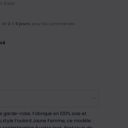
 d'avis
, de
2
à
5 jours
, pour les commandes
isé
e garde-robe. Fabriqué en 100% soie et
du style Foulard Jaune Femme, ce modèle
ophistication à votre look. Portez-le de