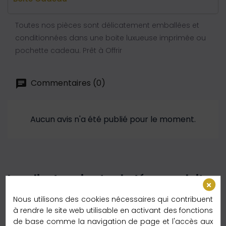
Toutes nos pièces sont délicatement emballées et
conditionnées dans une boite luxueuse imprimée ou
pochette cadeau. Prêt à Offrir
Commentaires (0)
Aucun avis n'a été publié pour le moment.
Les clients qui ont acheté ce produit
ont également acheté :
Nous utilisons des cookies nécessaires qui contribuent
à rendre le site web utilisable en activant des fonctions
de base comme la navigation de page et l'accès aux