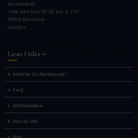
AccessModa
Calle Sant Elies 29–35, Esc. A, 3º4ª
08006 Barcelona
Espagne
Liens Utiles

Satisfait Ou Remboursé !
F.A.Q
Ambassadeur
Plan du site
Blog