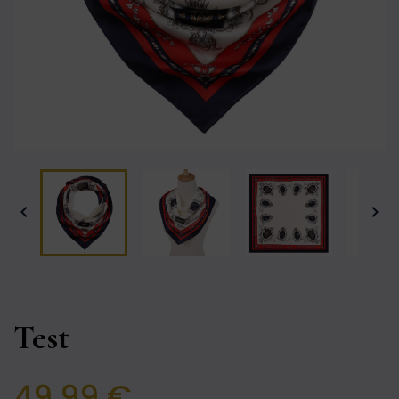


Test
49,99 €