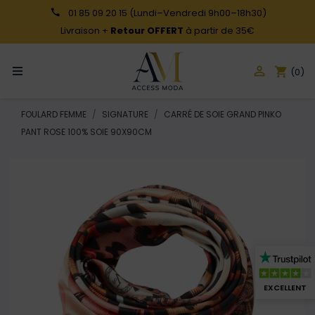
01 85 09 20 15
(Lundi–Vendredi 9h00–18h30)
Livraison +
Retour OFFERT
à partir de 35€

shopping_cart
(0)
FOULARD FEMME
SIGNATURE
CARRÉ DE SOIE GRAND PINKO
PANT ROSE 100% SOIE 90X90CM
EXCELLENT