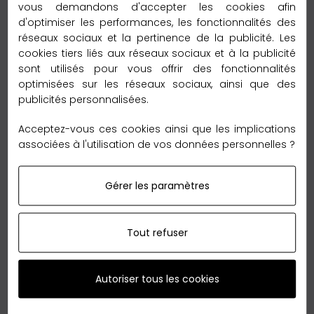
Délai de livraison :
vous demandons d'accepter les cookies afin
– 6 à 12 jours vers le reste du monde
d'optimiser les performances, les fonctionnalités des
réseaux sociaux et la pertinence de la publicité. Les
cookies tiers liés aux réseaux sociaux et à la publicité
Garantie Retour 60 jours
sont utilisés pour vous offrir des fonctionnalités
optimisées sur les réseaux sociaux, ainsi que des
publicités personnalisées.
Acceptez-vous ces cookies ainsi que les implications
associées à l'utilisation de vos données personnelles ?
Nous sommes tellement convaincus de nos qualités
que nous vous offrons le
retour
sans reserve en
Gérer les paramètres
France métropolitaine,
jusqu'à 60 jours
après votre
achat.
Tout refuser
Autoriser tous les cookies