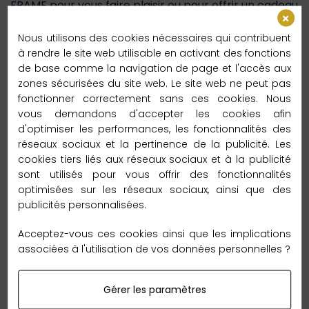
FRAME pour vous faire plaisir ou pour offrir un cadeau
élégant et sophistiqué. Ajoutez une touche de
Nous utilisons des cookies nécessaires qui contribuent
couleur et d'élégance à votre look avec ce
à rendre le site web utilisable en activant des fonctions
magnifique accessoire de mode.
de base comme la navigation de page et l'accès aux
zones sécurisées du site web. Le site web ne peut pas
Livraison Express
fonctionner correctement sans ces cookies. Nous
vous demandons d'accepter les cookies afin
Délai de livraison :
d'optimiser les performances, les fonctionnalités des
– 2 à 3 jours vers la France métroplitaine
réseaux sociaux et la pertinence de la publicité. Les
cookies tiers liés aux réseaux sociaux et à la publicité
Délai de livraison :
sont utilisés pour vous offrir des fonctionnalités
– 2 à 5 jours vers l’Europe
optimisées sur les réseaux sociaux, ainsi que des
publicités personnalisées.
Délai de livraison :
– 6 à 12 jours vers le reste du monde
Acceptez-vous ces cookies ainsi que les implications
associées à l'utilisation de vos données personnelles ?
Garantie Retour 60 jours
Gérer les paramètres