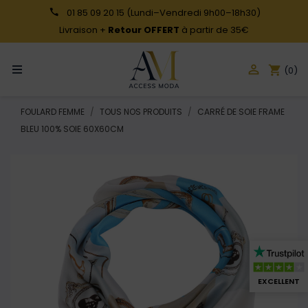
01 85 09 20 15
(Lundi–Vendredi 9h00–18h30)
Livraison +
Retour OFFERT
à partir de 35€

shopping_cart
(0)
FOULARD FEMME
TOUS NOS PRODUITS
CARRÉ DE SOIE FRAME
BLEU 100% SOIE 60X60CM
EXCELLENT