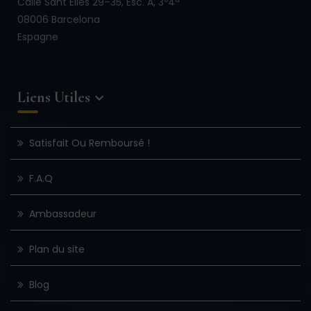
Calle Sant Elies 29–35, Esc. A, 3º4ª
08006 Barcelona
Espagne
Liens Utiles

Satisfait Ou Remboursé !
F.A.Q
Ambassadeur
Plan du site
Blog