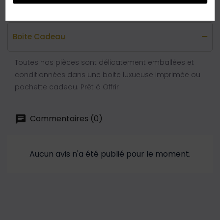
Boite Cadeau
Toutes nos pièces sont délicatement emballées et
conditionnées dans une boite luxueuse imprimée ou
pochette cadeau. Prêt à Offrir
Commentaires (0)
Aucun avis n'a été publié pour le moment.