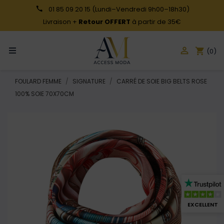
01 85 09 20 15
(Lundi–Vendredi 9h00–18h30)
Livraison +
Retour OFFERT
à partir de 35€

shopping_cart
(0)
FOULARD FEMME
SIGNATURE
CARRÉ DE SOIE BIG BELTS ROSE
100% SOIE 70X70CM
EXCELLENT