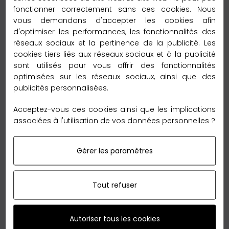
fonctionner correctement sans ces cookies. Nous
– 2 à 5 jours vers l’Europe
vous demandons d'accepter les cookies afin
Délai de livraison :
d'optimiser les performances, les fonctionnalités des
réseaux sociaux et la pertinence de la publicité. Les
– 6 à 12 jours vers le reste du monde
cookies tiers liés aux réseaux sociaux et à la publicité
sont utilisés pour vous offrir des fonctionnalités
Garantie Retour 60 jours
optimisées sur les réseaux sociaux, ainsi que des
publicités personnalisées.
Acceptez-vous ces cookies ainsi que les implications
associées à l'utilisation de vos données personnelles ?
Nous sommes tellement convaincus de nos qualités
Gérer les paramètres
que nous vous offrons le
retour
sans reserve en
France métropolitaine,
jusqu'à 60 jours
après votre
Tout refuser
achat.
Autoriser tous les cookies