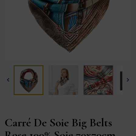


Carré De Soie Big Belts
Rose 100% Soie 70x70cm