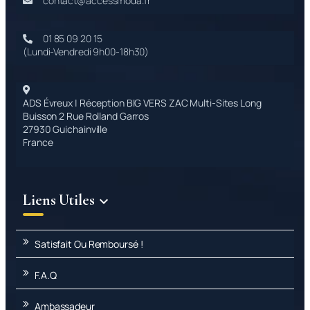
contact@accessmoda.fr
01 85 09 20 15
(Lundi-Vendredi 9h00-18h30)
ADS Évreux | Réception BIG VERS ZAC Multi-Sites Long
Buisson 2 Rue Rolland Garros
27930 Guichainville
France
Liens Utiles

Satisfait Ou Remboursé !
F.A.Q
Ambassadeur