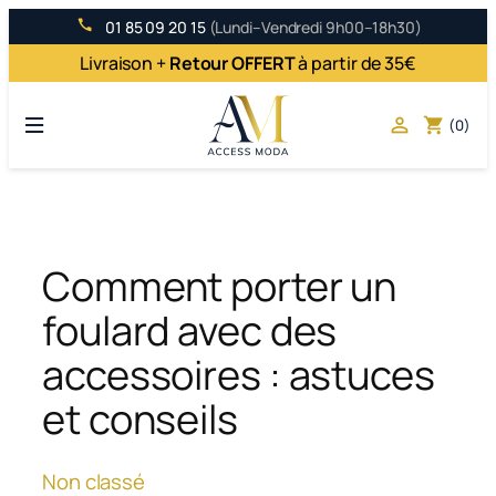
Aller
01 85 09 20 15
(Lundi–Vendredi 9h00–18h30)
au
Livraison +
Retour OFFERT
à partir de 35€
contenu

shopping_cart
(0)
Comment porter un
foulard avec des
accessoires : astuces
et conseils
Non classé