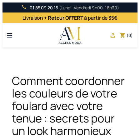
Aller
01 85 09 20 15
(Lundi–Vendredi 9h00–18h30)
au
Livraison +
Retour OFFERT
à partir de 35€
contenu

shopping_cart
(0)
Comment coordonner
les couleurs de votre
foulard avec votre
tenue : secrets pour
un look harmonieux