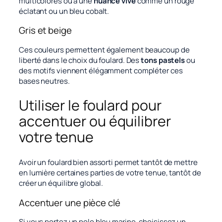
multicolores ou à une
nuance vive
comme un rouge
éclatant ou un bleu cobalt.
Gris et beige
Ces couleurs permettent également beaucoup de
liberté dans le choix du foulard. Des
tons pastels
ou
des motifs viennent élégamment compléter ces
bases neutres.
Utiliser le foulard pour
accentuer ou équilibrer
votre tenue
Avoir un foulard bien assorti permet tantôt de mettre
en lumière certaines parties de votre tenue, tantôt de
créer un
équilibre global
.
Accentuer une pièce clé
Si vous portez un polo bleu marine, choisissez un