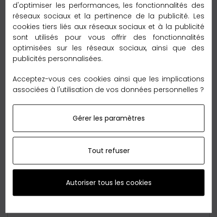
d'optimiser les performances, les fonctionnalités des
réseaux sociaux et la pertinence de la publicité. Les
Garantie Retour 60 jours
cookies tiers liés aux réseaux sociaux et à la publicité
sont utilisés pour vous offrir des fonctionnalités
optimisées sur les réseaux sociaux, ainsi que des
publicités personnalisées.
Acceptez-vous ces cookies ainsi que les implications
associées à l'utilisation de vos données personnelles ?
Nous sommes tellement convaincus de nos qualités
que nous vous offrons le
retour
sans reserve en
France métropolitaine,
jusqu'à 60 jours
après votre
Gérer les paramètres
achat.
Tout refuser
Autoriser tous les cookies
Boite Cadeau