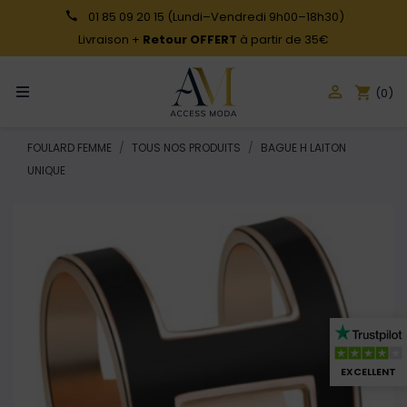
01 85 09 20 15
(Lundi–Vendredi 9h00–18h30)
Livraison +
Retour OFFERT
à partir de 35€

shopping_cart
(0)
FOULARD FEMME
TOUS NOS PRODUITS
BAGUE H LAITON
UNIQUE
EXCELLENT