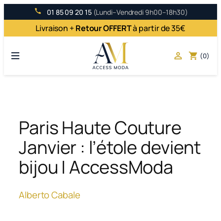
Aller
01 85 09 20 15
(Lundi–Vendredi 9h00–18h30)
au
Livraison +
Retour OFFERT
à partir de 35€
contenu

shopping_cart
(0)
Paris Haute Couture
Janvier : l’étole devient
bijou | AccessModa
Alberto Cabale