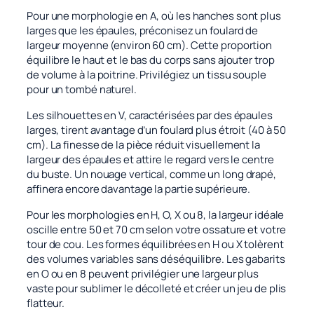
Pour une morphologie en A, où les hanches sont plus
larges que les épaules, préconisez un foulard de
largeur moyenne (environ 60 cm). Cette proportion
équilibre le haut et le bas du corps sans ajouter trop
de volume à la poitrine. Privilégiez un tissu souple
pour un tombé naturel.
Les silhouettes en V, caractérisées par des épaules
larges, tirent avantage d’un foulard plus étroit (40 à 50
cm). La finesse de la pièce réduit visuellement la
largeur des épaules et attire le regard vers le centre
du buste. Un nouage vertical, comme un long drapé,
affinera encore davantage la partie supérieure.
Pour les morphologies en H, O, X ou 8, la largeur idéale
oscille entre 50 et 70 cm selon votre ossature et votre
tour de cou. Les formes équilibrées en H ou X tolèrent
des volumes variables sans déséquilibre. Les gabarits
en O ou en 8 peuvent privilégier une largeur plus
vaste pour sublimer le décolleté et créer un jeu de plis
flatteur.