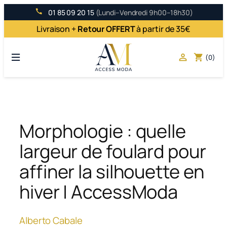
Aller
01 85 09 20 15
(Lundi–Vendredi 9h00–18h30)
au
Livraison +
Retour OFFERT
à partir de 35€
contenu

shopping_cart
(0)
Morphologie : quelle
largeur de foulard pour
affiner la silhouette en
hiver | AccessModa
Alberto Cabale