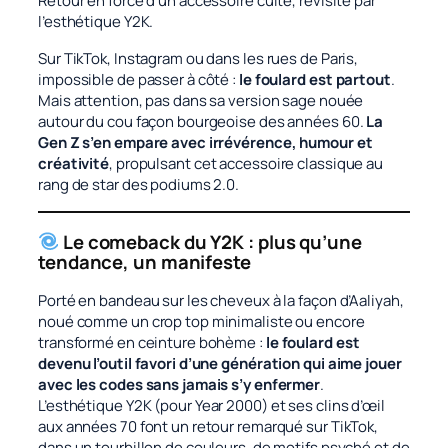
Retour en force d’un accessoire culte, revisité par
l’esthétique Y2K.
Sur TikTok, Instagram ou dans les rues de Paris,
impossible de passer à côté :
le foulard est partout
.
Mais attention, pas dans sa version sage nouée
autour du cou façon bourgeoise des années 60.
La
Gen Z s’en empare avec irrévérence, humour et
créativité
, propulsant cet accessoire classique au
rang de star des podiums 2.0.
Le comeback du Y2K : plus qu’une
tendance, un manifeste
Porté en bandeau sur les cheveux à la façon d’Aaliyah,
noué comme un crop top minimaliste ou encore
transformé en ceinture bohème :
le foulard est
devenu l’outil favori d’une génération qui aime jouer
avec les codes sans jamais s’y enfermer
.
L’esthétique Y2K (pour
Year 2000
) et ses clins d’œil
aux années 70 font un retour remarqué sur TikTok,
dans un tourbillon de couleurs, de motifs psyché et de