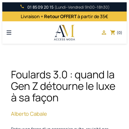
Aller
01 85 09 20 15
(Lundi–Vendredi 9h00–18h30)
au
Livraison +
Retour OFFERT
à partir de 35€
contenu

shopping_cart
(0)
Foulards 3.0 : quand la
Gen Z détourne le luxe
à sa façon
Alberto Cabale