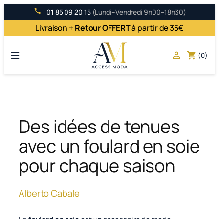
Aller
01 85 09 20 15
(Lundi–Vendredi 9h00–18h30)
au
Livraison +
Retour OFFERT
à partir de 35€
contenu

shopping_cart
(0)
Des idées de tenues
avec un foulard en soie
pour chaque saison
Alberto Cabale