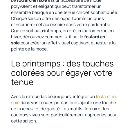
Le
foulard en soie
est un accessoire de mode
polyvalent et élégant qui peut transformer un
ensemble basique en une tenue chic et sophistiquée.
Chaque saison offre des opportunités uniques
d’incorporer cet accessoire dans votre garde-robe.
Que ce soit au printemps, en été, en automne ou en
hiver, découvrez comment utiliser le
foulard en
soie
pour créer un effet visuel captivant et rester à la
pointe de la mode.
Le printemps : des touches
colorées pour égayer votre
tenue
Avec le retour des beaux jours, intégrer un
foulard en
soie
dans vos tenues printanières ajoute une touche
de fraîcheur et de gaieté. Les motifs floraux et les
couleurs vives sont particulièrement appropriés pour
cette saison.