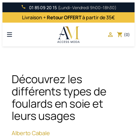
Aller
01 85 09 20 15
(Lundi–Vendredi 9h00–18h30)
au
Livraison +
Retour OFFERT
à partir de 35€
contenu

shopping_cart
(0)
Découvrez les
différents types de
foulards en soie et
leurs usages
Alberto Cabale