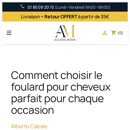
Aller
01 85 09 20 15
(Lundi–Vendredi 9h00–18h30)
au
Livraison +
Retour OFFERT
à partir de 35€
contenu

shopping_cart
(0)
Comment choisir le
foulard pour cheveux
parfait pour chaque
occasion
Alberto Cabale