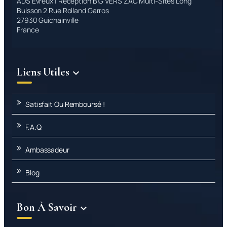
ADS Évreux | Réception BIG VERS ZAC Multi-Sites Long
Buisson 2 Rue Rolland Garros
27930 Guichainville
France
Liens Utiles

Satisfait Ou Remboursé !
F.A.Q
Ambassadeur
Blog
Bon À Savoir
