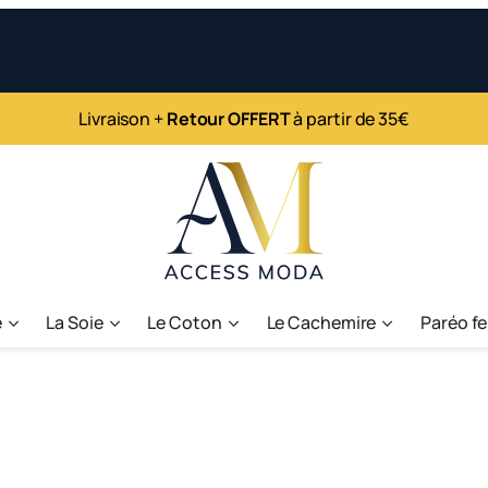
Livraison +
Retour OFFERT
à partir de 35€
e
La Soie
Le Coton
Le Cachemire
Paréo f