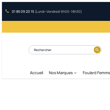
Aller
au
01 85 09 20 15
(Lundi–Vendredi 9h00–18h30)
contenu
search
Accueil
Nos Marques
Foulard Femm