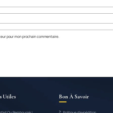
ateur pour mon prochain commentaire.
s Utiles
Bon À Savoir
isfait Ou Remboursé !
Politique d’expédition