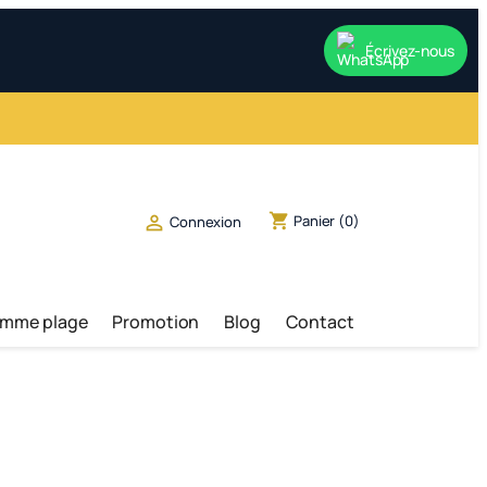
Écrivez-nous
shopping_cart
Panier
(0)

Connexion
emme plage
Promotion
Blog
Contact