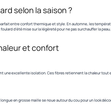
ard selon la saison ?
parfait entre confort thermique et style. En automne, les températu
un foulard d’été mise sur la légèreté pour ne pas surchauffer la pea
chaleur et confort
ent une excellente isolation. Ces fibres retiennent la chaleur tou
e longue en grosse maille se noue autour du cou pour un look déco